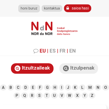
saioa hasi
honi buruz
kontaktua
EU
|
ES
|
FR
|
EN
Itzultzaileak
Itzulpenak
A
B
C
D
E
F
G
H
I
J
K
L
M
N
O
P
Q
R
S
T
U
V
W
X
Y
Z