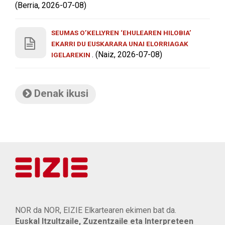
(Berria, 2026-07-08)
SEUMAS O’KELLYREN ‘EHULEAREN HILOBIA’
EKARRI DU EUSKARARA UNAI ELORRIAGAK
. (Naiz, 2026-07-08)
IGELAREKIN
Denak ikusi
NOR da NOR, EIZIE Elkartearen ekimen bat da.
Euskal Itzultzaile, Zuzentzaile eta Interpreteen