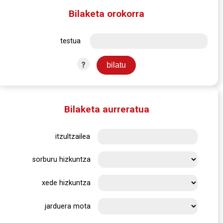
Bilaketa orokorra
testua
?
Bilaketa aurreratua
itzultzailea
sorburu hizkuntza
xede hizkuntza
jarduera mota