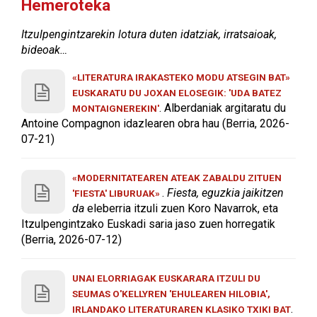
Hemeroteka
Itzulpengintzarekin lotura duten idatziak, irratsaioak,
bideoak…
«LITERATURA IRAKASTEKO MODU ATSEGIN BAT»
EUSKARATU DU JOXAN ELOSEGIK: 'UDA BATEZ
. Alberdaniak argitaratu du
MONTAIGNEREKIN'
Antoine Compagnon idazlearen obra hau (Berria, 2026-
07-21)
«MODERNITATEAREN ATEAK ZABALDU ZITUEN
.
Fiesta, eguzkia jaikitzen
'FIESTA' LIBURUAK»
da
eleberria itzuli zuen Koro Navarrok, eta
Itzulpengintzako Euskadi saria jaso zuen horregatik
(Berria, 2026-07-12)
UNAI ELORRIAGAK EUSKARARA ITZULI DU
SEUMAS O'KELLYREN 'EHULEAREN HILOBIA',
.
IRLANDAKO LITERATURAREN KLASIKO TXIKI BAT