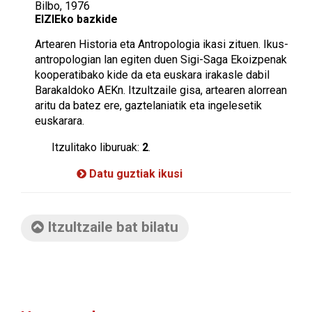
Bilbo, 1976
EIZIEko bazkide
Artearen Historia eta Antropologia ikasi zituen. Ikus-
antropologian lan egiten duen Sigi-Saga Ekoizpenak
kooperatibako kide da eta euskara irakasle dabil
Barakaldoko AEKn. Itzultzaile gisa, artearen alorrean
aritu da batez ere, gaztelaniatik eta ingelesetik
euskarara.
Itzulitako liburuak:
2
.
Datu guztiak ikusi
Itzultzaile bat bilatu