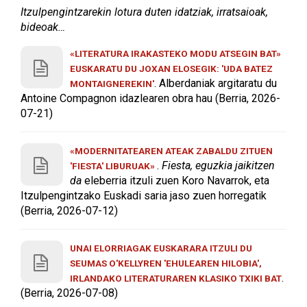
Itzulpengintzarekin lotura duten idatziak, irratsaioak,
bideoak…
«LITERATURA IRAKASTEKO MODU ATSEGIN BAT»
EUSKARATU DU JOXAN ELOSEGIK: 'UDA BATEZ
. Alberdaniak argitaratu du
MONTAIGNEREKIN'
Antoine Compagnon idazlearen obra hau (Berria, 2026-
07-21)
«MODERNITATEAREN ATEAK ZABALDU ZITUEN
.
Fiesta, eguzkia jaikitzen
'FIESTA' LIBURUAK»
da
eleberria itzuli zuen Koro Navarrok, eta
Itzulpengintzako Euskadi saria jaso zuen horregatik
(Berria, 2026-07-12)
UNAI ELORRIAGAK EUSKARARA ITZULI DU
SEUMAS O'KELLYREN 'EHULEAREN HILOBIA',
.
IRLANDAKO LITERATURAREN KLASIKO TXIKI BAT
(Berria, 2026-07-08)