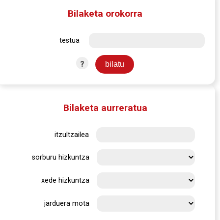
Bilaketa orokorra
testua
?
Bilaketa aurreratua
itzultzailea
sorburu hizkuntza
xede hizkuntza
jarduera mota