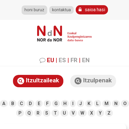
saioa hasi
honi buruz
kontaktua
EU
|
ES
|
FR
|
EN
Itzultzaileak
Itzulpenak
A
B
C
D
E
F
G
H
I
J
K
L
M
N
O
P
Q
R
S
T
U
V
W
X
Y
Z