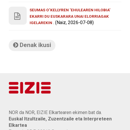
SEUMAS O’KELLYREN ‘EHULEAREN HILOBIA’
EKARRI DU EUSKARARA UNAI ELORRIAGAK
. (Naiz, 2026-07-08)
IGELAREKIN
Denak ikusi
NOR da NOR, EIZIE Elkartearen ekimen bat da.
Euskal Itzultzaile, Zuzentzaile eta Interpreteen
Elkartea