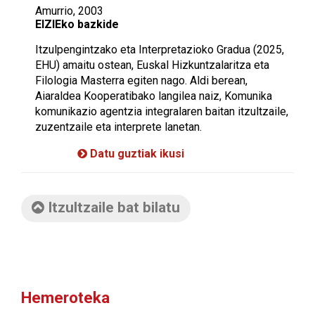
Amurrio, 2003
EIZIEko bazkide
Itzulpengintzako eta Interpretazioko Gradua (2025,
EHU) amaitu ostean, Euskal Hizkuntzalaritza eta
Filologia Masterra egiten nago. Aldi berean,
Aiaraldea Kooperatibako langilea naiz, Komunika
komunikazio agentzia integralaren baitan itzultzaile,
zuzentzaile eta interprete lanetan.
Datu guztiak ikusi
Itzultzaile bat bilatu
Hemeroteka