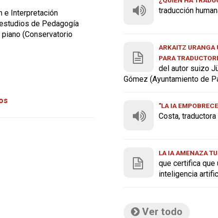
traducción human
 e Interpretación
 estudios de Pedagogía
e piano (Conservatorio
ARKAITZ URANGA U
PARA TRADUCTOR
del autor suizo J
Gómez (Ayuntamiento de P
tos
"LA IA EMPOBREC
Costa, traductor
LA IA AMENAZA TU
que certifica que
inteligencia artif
Ver todo