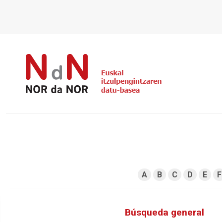
A
B
C
D
E
F
Búsqueda general