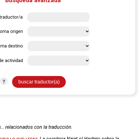
Búsqueda avanzada
traductor/a
ioma origen
oma destino
de actividad
?
s… relacionados con la traducción.
. La escritora Najat el Hachmi sobre la
IDO LO QUE LEES?