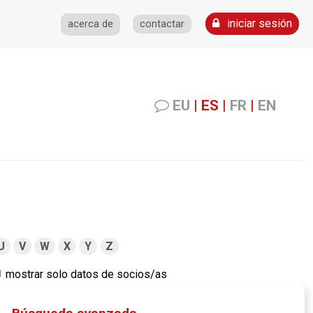
iniciar sesión
acerca de
contactar
EU
|
ES
|
FR
|
EN
U
V
W
X
Y
Z
mostrar solo datos de socios/as