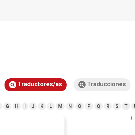
Traductores/as
Traducciones
G
H
I
J
K
L
M
N
O
P
Q
R
S
T