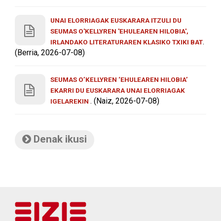
UNAI ELORRIAGAK EUSKARARA ITZULI DU
SEUMAS O'KELLYREN 'EHULEAREN HILOBIA',
.
IRLANDAKO LITERATURAREN KLASIKO TXIKI BAT
(Berria, 2026-07-08)
SEUMAS O’KELLYREN ‘EHULEAREN HILOBIA’
EKARRI DU EUSKARARA UNAI ELORRIAGAK
. (Naiz, 2026-07-08)
IGELAREKIN
Denak ikusi