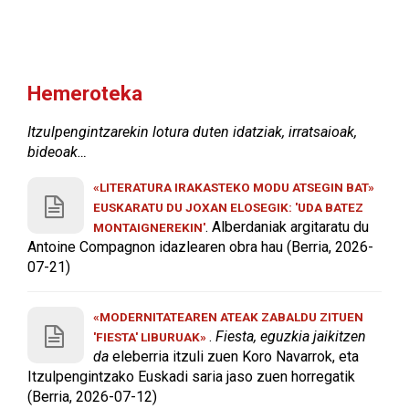
Hemeroteka
Itzulpengintzarekin lotura duten idatziak, irratsaioak,
bideoak…
«LITERATURA IRAKASTEKO MODU ATSEGIN BAT»
EUSKARATU DU JOXAN ELOSEGIK: 'UDA BATEZ
. Alberdaniak argitaratu du
MONTAIGNEREKIN'
Antoine Compagnon idazlearen obra hau (Berria, 2026-
07-21)
«MODERNITATEAREN ATEAK ZABALDU ZITUEN
.
Fiesta, eguzkia jaikitzen
'FIESTA' LIBURUAK»
da
eleberria itzuli zuen Koro Navarrok, eta
Itzulpengintzako Euskadi saria jaso zuen horregatik
(Berria, 2026-07-12)