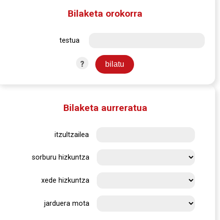
Bilaketa orokorra
testua
?
Bilaketa aurreratua
itzultzailea
sorburu hizkuntza
xede hizkuntza
jarduera mota