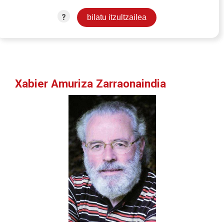
?
Xabier Amuriza Zarraonaindia