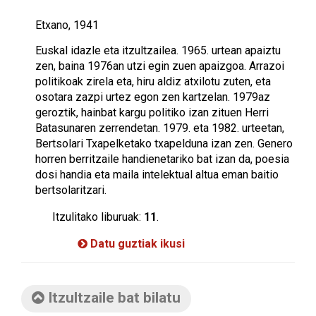
Etxano, 1941
Euskal idazle eta itzultzailea. 1965. urtean apaiztu
zen, baina 1976an utzi egin zuen apaizgoa. Arrazoi
politikoak zirela eta, hiru aldiz atxilotu zuten, eta
osotara zazpi urtez egon zen kartzelan. 1979az
geroztik, hainbat kargu politiko izan zituen Herri
Batasunaren zerrendetan. 1979. eta 1982. urteetan,
Bertsolari Txapelketako txapelduna izan zen. Genero
horren berritzaile handienetariko bat izan da, poesia
dosi handia eta maila intelektual altua eman baitio
bertsolaritzari.
Itzulitako liburuak:
11
.
Datu guztiak ikusi
Itzultzaile bat bilatu