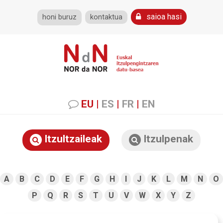
saioa hasi
honi buruz
kontaktua
EU
|
ES
|
FR
|
EN
Itzultzaileak
Itzulpenak
A
B
C
D
E
F
G
H
I
J
K
L
M
N
O
P
Q
R
S
T
U
V
W
X
Y
Z