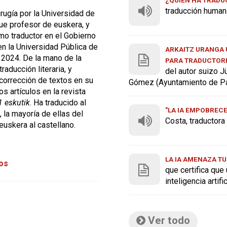
traducción human
rugía por la Universidad de
fue profesor de euskera, y
o traductor en el Gobierno
en la Universidad Pública de
ARKAITZ URANGA U
n 2024. De la mano de la
PARA TRADUCTOR
traducción literaria, y
del autor suizo J
a corrección de textos en su
Gómez (Ayuntamiento de P
ios artículos en la revista
1 eskutik
. Ha traducido al
"LA IA EMPOBREC
, la mayoría de ellas del
Costa, traductor
euskera al castellano.
LA IA AMENAZA TU
tos
que certifica que
inteligencia artif
Ver todo