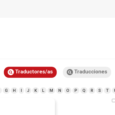
Traductores/as
Traducciones
G
H
I
J
K
L
M
N
O
P
Q
R
S
T