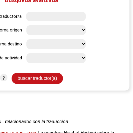
Búsqueda avanzada
traductor/a
ioma origen
oma destino
de actividad
?
s… relacionados con la traducción.
. La escritora Najat el Hachmi sobre la
IDO LO QUE LEES?