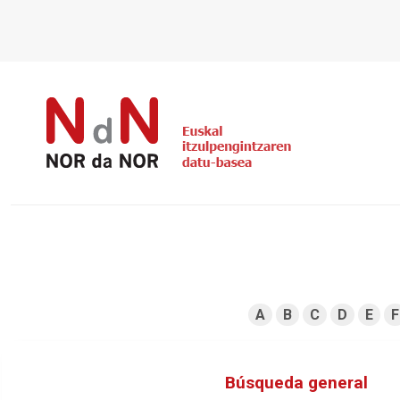
A
B
C
D
E
F
Búsqueda general