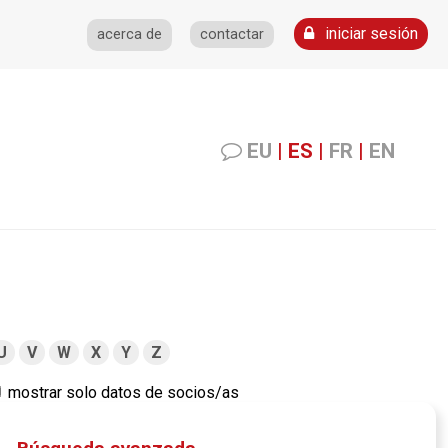
iniciar sesión
acerca de
contactar
EU
|
ES
|
FR
|
EN
U
V
W
X
Y
Z
mostrar solo datos de socios/as