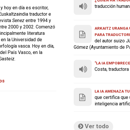
traducción human
 y hoy en día es escritor,
uskaltzaindia traductor e
revista
Senez
entre 1994 y
entre 2000 y 2002. Comenzó
ARKAITZ URANGA U
rincipalmente literatura
PARA TRADUCTOR
ó en la Universidad de
del autor suizo J
fología vasca. Hoy en día,
Gómez (Ayuntamiento de P
del País Vasco, en la
Gasteiz.
"LA IA EMPOBREC
Costa, traductor
tos
LA IA AMENAZA TU
que certifica que
inteligencia artif
Ver todo