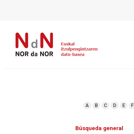
A
B
C
D
E
F
Búsqueda general