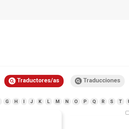
Traductores/as
Traducciones
G
H
I
J
K
L
M
N
O
P
Q
R
S
T