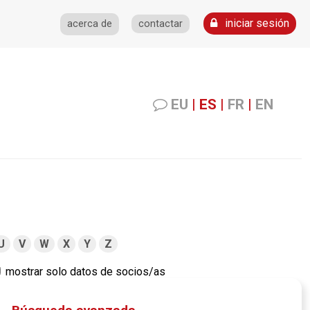
iniciar sesión
acerca de
contactar
EU
|
ES
|
FR
|
EN
U
V
W
X
Y
Z
mostrar solo datos de socios/as