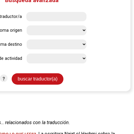
Búsqueda avanzada
traductor/a
ioma origen
oma destino
de actividad
?
s… relacionados con la traducción.
. La escritora Najat el Hachmi sobre la
IDO LO QUE LEES?