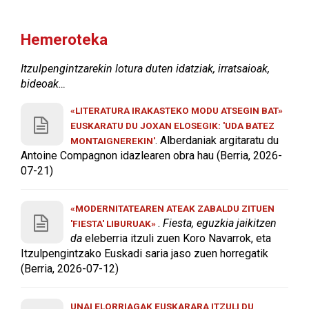
Hemeroteka
Itzulpengintzarekin lotura duten idatziak, irratsaioak,
bideoak…
«LITERATURA IRAKASTEKO MODU ATSEGIN BAT»
EUSKARATU DU JOXAN ELOSEGIK: 'UDA BATEZ
. Alberdaniak argitaratu du
MONTAIGNEREKIN'
Antoine Compagnon idazlearen obra hau (Berria, 2026-
07-21)
«MODERNITATEAREN ATEAK ZABALDU ZITUEN
.
Fiesta, eguzkia jaikitzen
'FIESTA' LIBURUAK»
da
eleberria itzuli zuen Koro Navarrok, eta
Itzulpengintzako Euskadi saria jaso zuen horregatik
(Berria, 2026-07-12)
UNAI ELORRIAGAK EUSKARARA ITZULI DU