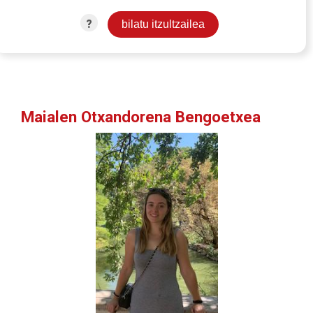
?
Maialen Otxandorena Bengoetxea