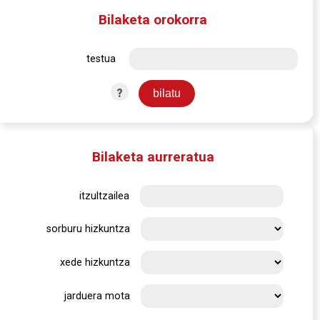
Bilaketa orokorra
testua
?
Bilaketa aurreratua
itzultzailea
sorburu hizkuntza
xede hizkuntza
jarduera mota