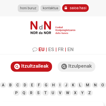
saioa hasi
honi buruz
kontaktua
EU
|
ES
|
FR
|
EN
Itzultzaileak
Itzulpenak
A
B
C
D
E
F
G
H
I
J
K
L
M
N
O
P
Q
R
S
T
U
V
W
X
Y
Z