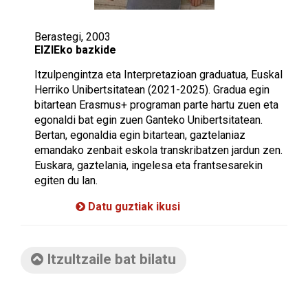
Berastegi, 2003
EIZIEko bazkide
Itzulpengintza eta Interpretazioan graduatua, Euskal
Herriko Unibertsitatean (2021-2025). Gradua egin
bitartean Erasmus+ programan parte hartu zuen eta
egonaldi bat egin zuen Ganteko Unibertsitatean.
Bertan, egonaldia egin bitartean, gaztelaniaz
emandako zenbait eskola transkribatzen jardun zen.
Euskara, gaztelania, ingelesa eta frantsesarekin
egiten du lan.
Datu guztiak ikusi
Itzultzaile bat bilatu