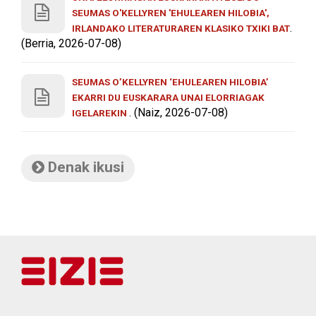
SEUMAS O'KELLYREN 'EHULEAREN HILOBIA',
.
IRLANDAKO LITERATURAREN KLASIKO TXIKI BAT
(Berria, 2026-07-08)
SEUMAS O’KELLYREN ‘EHULEAREN HILOBIA’
EKARRI DU EUSKARARA UNAI ELORRIAGAK
. (Naiz, 2026-07-08)
IGELAREKIN
Denak ikusi