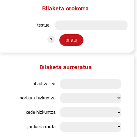
Bilaketa orokorra
testua
?
Bilaketa aurreratua
itzultzailea
sorburu hizkuntza
xede hizkuntza
jarduera mota