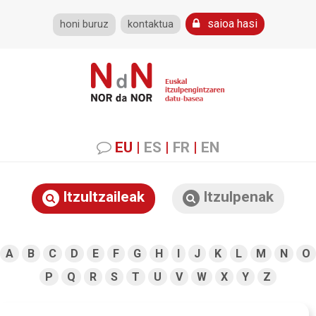
saioa hasi
honi buruz
kontaktua
EU
|
ES
|
FR
|
EN
Itzultzaileak
Itzulpenak
A
B
C
D
E
F
G
H
I
J
K
L
M
N
O
P
Q
R
S
T
U
V
W
X
Y
Z