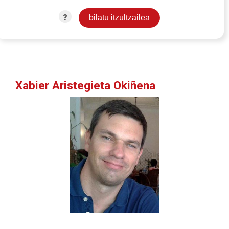
?
Xabier Aristegieta Okiñena