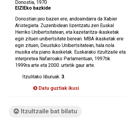
Donostia, 1970
EIZIEko bazkide
Donostian jaio bazen ere, andoaindarra da Xabier
Aristegieta. Zuzenbidean lizentzatu zen Euskal
Herriko Unibertsitatean, eta kazetaritza-ikasketak
egin zituen unibertsitate berean. MBA ikasketak ere
egin zituen, Deustuko Unibertsitatean, hala nola
musika eta piano ikasketak. Euskarako itzultzaile eta
interpretea Nafarroako Parlamentuan, 1997tik
1999ra arte eta 2000. urtetik gaur arte.
Itzulitako liburuak:
3
.
Datu guztiak ikusi
Itzultzaile bat bilatu