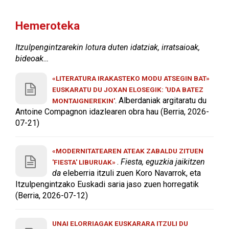
Hemeroteka
Itzulpengintzarekin lotura duten idatziak, irratsaioak,
bideoak…
«LITERATURA IRAKASTEKO MODU ATSEGIN BAT»
EUSKARATU DU JOXAN ELOSEGIK: 'UDA BATEZ
. Alberdaniak argitaratu du
MONTAIGNEREKIN'
Antoine Compagnon idazlearen obra hau (Berria, 2026-
07-21)
«MODERNITATEAREN ATEAK ZABALDU ZITUEN
.
Fiesta, eguzkia jaikitzen
'FIESTA' LIBURUAK»
da
eleberria itzuli zuen Koro Navarrok, eta
Itzulpengintzako Euskadi saria jaso zuen horregatik
(Berria, 2026-07-12)
UNAI ELORRIAGAK EUSKARARA ITZULI DU