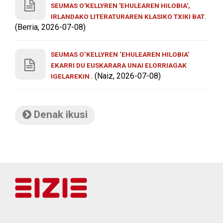
SEUMAS O'KELLYREN 'EHULEAREN HILOBIA',
.
IRLANDAKO LITERATURAREN KLASIKO TXIKI BAT
(Berria, 2026-07-08)
SEUMAS O’KELLYREN ‘EHULEAREN HILOBIA’
EKARRI DU EUSKARARA UNAI ELORRIAGAK
. (Naiz, 2026-07-08)
IGELAREKIN
Denak ikusi