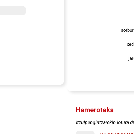
sorbur
xed
ja
Hemeroteka
Itzulpengintzarekin lotura d
«LITERATURA IRA