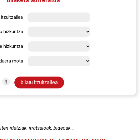
Bilaketa aurreratua
itzultzailea
u hizkuntza
e hizkuntza
rduera mota
?
uten idatziak, irratsaioak, bideoak…
KASTEKO MODU ATSEGIN BAT» EUSKARATU DU JOXAN