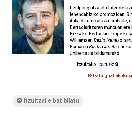
Itzulpengintza eta Interpretaz
lehendabiziko promozioan. Bi
ibilia da euskarazko irakurle, e
Bertsolaritzaren munduan ere 
Bizkaiko Bertsolari Txapelket
Williamsen
Desio izeneko tran
Barcaren
Bizitza amets
euskara
Unibertsala bildumarako.
Itzulitako liburuak:
8
.
Datu guztiak ikus
Itzultzaile bat bilatu