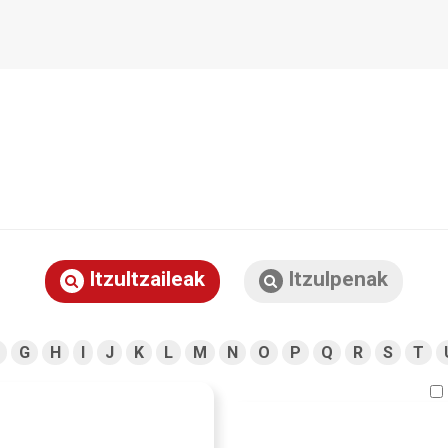
Itzultzaileak
Itzulpenak
G
H
I
J
K
L
M
N
O
P
Q
R
S
T