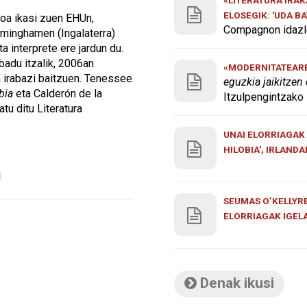
ELOSEGIK: 'UDA B
ioa ikasi zuen EHUn,
Compagnon idazle
rminghamen (Ingalaterra)
ta interprete ere jardun du.
badu itzalik, 2006an
«MODERNITATEAREN
a irabazi baitzuen. Tenessee
eguzkia jaikitzen
bia
eta Calderón de la
Itzulpengintzako 
tu ditu Literatura
UNAI ELORRIAGAK 
HILOBIA', IRLAND
i
SEUMAS O’KELLYRE
ELORRIAGAK IGEL
Denak ikusi