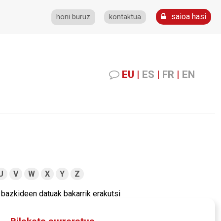
saioa hasi
honi buruz
kontaktua
EU
|
ES
|
FR
|
EN
U
V
W
X
Y
Z
bazkideen datuak bakarrik erakutsi