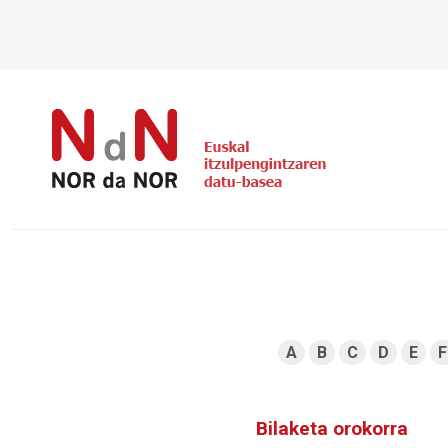
A
B
C
D
E
F
Bilaketa orokorra