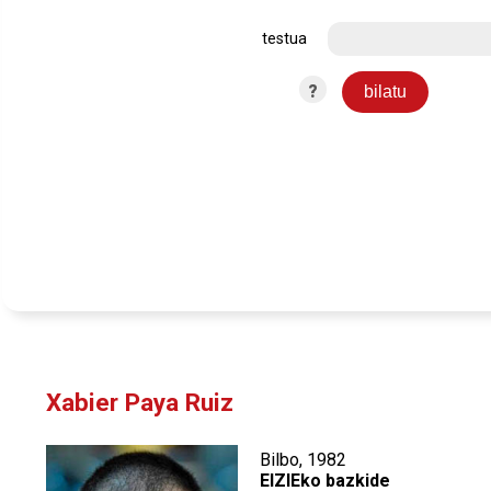
testua
?
Xabier Paya Ruiz
Bilbo, 1982
EIZIEko bazkide