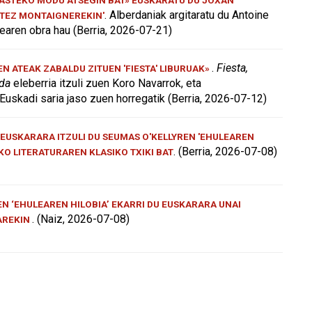
. Alberdaniak argitaratu du Antoine
ATEZ MONTAIGNEREKIN'
aren obra hau (Berria, 2026-07-21)
.
Fiesta,
 ATEAK ZABALDU ZITUEN 'FIESTA' LIBURUAK»
 da
eleberria itzuli zuen Koro Navarrok, eta
Euskadi saria jaso zuen horregatik (Berria, 2026-07-12)
EUSKARARA ITZULI DU SEUMAS O'KELLYREN 'EHULEAREN
. (Berria, 2026-07-08)
AKO LITERATURAREN KLASIKO TXIKI BAT
N ‘EHULEAREN HILOBIA’ EKARRI DU EUSKARARA UNAI
. (Naiz, 2026-07-08)
AREKIN