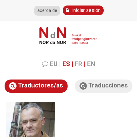
iniciar sesión
acerca de
EU
|
ES
|
FR
|
EN
Traductores/as
Traducciones