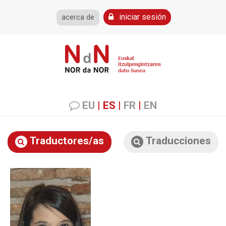
iniciar sesión
acerca de
EU
|
ES
|
FR
|
EN
Traductores/as
Traducciones