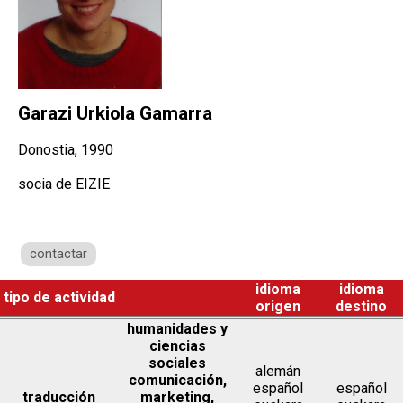
Garazi Urkiola Gamarra
Donostia, 1990
socia de EIZIE
contactar
idioma
idioma
tipo de actividad
origen
destino
humanidades y
ciencias
sociales
alemán
comunicación,
español
español
traducción
marketing,