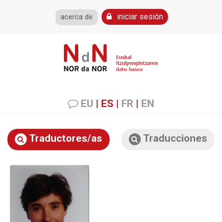
iniciar sesión
acerca de
EU
|
ES
|
FR
|
EN
Traductores/as
Traducciones