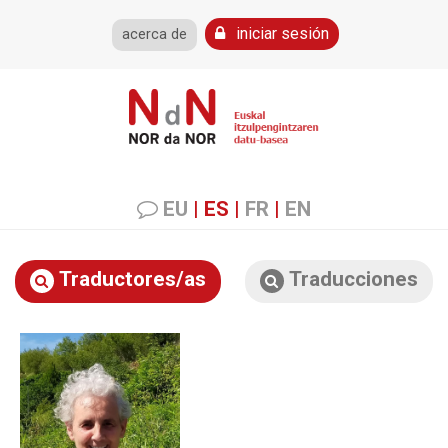
iniciar sesión
acerca de
EU
|
ES
|
FR
|
EN
Traductores/as
Traducciones