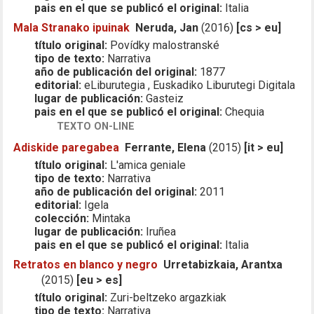
pais en el que se publicó el original:
Italia
Mala Stranako ipuinak
Neruda, Jan
(2016)
[cs > eu]
título original:
Povídky malostranské
tipo de texto:
Narrativa
año de publicación del original:
1877
editorial:
eLiburutegia , Euskadiko Liburutegi Digitala
lugar de publicación:
Gasteiz
pais en el que se publicó el original:
Chequia
TEXTO ON-LINE
Adiskide paregabea
Ferrante, Elena
(2015)
[it > eu]
título original:
L'amica geniale
tipo de texto:
Narrativa
año de publicación del original:
2011
editorial:
Igela
colección:
Mintaka
lugar de publicación:
Iruñea
pais en el que se publicó el original:
Italia
Retratos en blanco y negro
Urretabizkaia, Arantxa
(2015)
[eu > es]
título original:
Zuri-beltzeko argazkiak
tipo de texto:
Narrativa