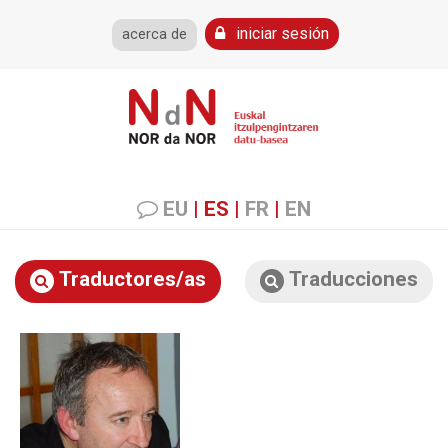
iniciar sesión
acerca de
EU
|
ES
|
FR
|
EN
Traductores/as
Traducciones