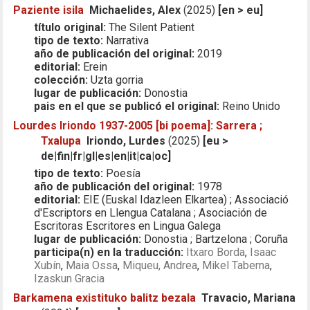
Paziente isila
Michaelides, Alex
(2025)
[en > eu]
título original:
The Silent Patient
tipo de texto:
Narrativa
año de publicación del original:
2019
editorial:
Erein
colección:
Uzta gorria
lugar de publicación:
Donostia
pais en el que se publicó el original:
Reino Unido
Lourdes Iriondo 1937-2005 [bi poema]: Sarrera ;
Txalupa
Iriondo, Lurdes
(2025)
[eu >
de|fin|fr|gl|es|en|it|ca|oc]
tipo de texto:
Poesía
año de publicación del original:
1978
editorial:
EIE (Euskal Idazleen Elkartea) ; Associació
d'Escriptors en Llengua Catalana ; Asociación de
Escritoras Escritores en Lingua Galega
lugar de publicación:
Donostia ; Bartzelona ; Coruña
participa(n) en la traducción:
Itxaro Borda
,
Isaac
Xubín
,
Maia Ossa
,
Miqueu, Andrea
,
Mikel Taberna
,
Izaskun Gracia
Barkamena existituko balitz bezala
Travacio, Mariana