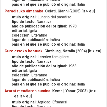
pais en el que se publicó el original:
Italia
Paradisuko almanaka
Celati, Gianni
(2005)
[it > eu]
título original:
Lunario del paradiso
tipo de texto:
Narrativa
año de publicación del original:
1978
editorial:
Igela
colección:
Literatura
lugar de publicación:
Iruñea
pais en el que se publicó el original:
Italia
Gure etxeko kontuak
Ginzburg, Natalia
(2004)
[it > eu]
título original:
Lessico famigliare
tipo de texto:
Narrativa
año de publicación del original:
1963
editorial:
Igela
colección:
Literatura
lugar de publicación:
Iruñea
pais en el que se publicó el original:
Italia
Ararat mendiaren sumina
Kemal, Yasar
(2003)
[tr >
es|it > eu]
título original:
Agridagi Efsanesi
tipo de texto:
Narrativa