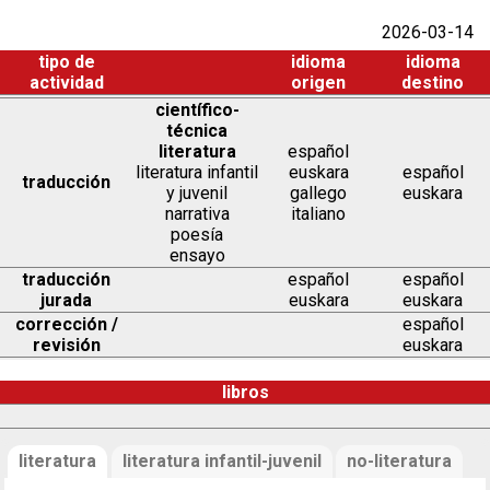
2026-03-14
tipo de
idioma
idioma
actividad
origen
destino
científico-
técnica
literatura
español
literatura infantil
euskara
español
traducción
y juvenil
gallego
euskara
narrativa
italiano
poesía
ensayo
traducción
español
español
jurada
euskara
euskara
corrección /
español
revisión
euskara
libros
literatura
literatura infantil-juvenil
no-literatura