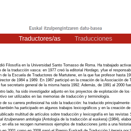
Traductores/as
Traducciones
dió Filosofía en la Universidad Santo Tomasso de Roma. Ha trabajado activamen
 de la traducción vasca: en 1977 creó la editorial
Hordago,
yfue el responsabl
ón de la Escuela de Traductores de Martutene, en la que fue profesor hasta 1
director de 1984 a 1989. En 1987 participó en la creación de la Asociación de
y fue secretario general de la misma hasta 1992. Además, de 1991 al 2000 fue
otro lado, ha sido investigador adjunto en los proyectos de explotación de los
tivo ser utilizados en las memorias de traducción y terminología.
je de su carrera profesional ha sido la traducción: ha traducido principalmente 
 también ha participado en algunos trabajos lexicográficos y en la creación d
ublicado multitud de artículos sobre traducción y lexicografía en las revistas
l itzulpenaren antologia
(Antología de la traducción al euskera) (1984), elab
; en ella se recogen numerosos ejemplos de traducciones junto a una historia
o en 2001 como en 2008 ganó el Premio Euskadi de Traducción Literaria por 