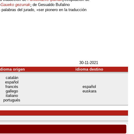
-
Gaueko gezurrak
-
de Gesualdo Bufalino
 palabras del jurado, «ser pionero en la traducción
30-11-2021
idioma origen
idioma destino
catalán
español
francés
español
gallego
euskara
italiano
portugués