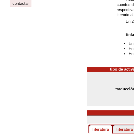
contactar
cuentos 
respectiv
literaria 
En 2
Enla
En 
En
En
tipo de activ
traducció
literatura
literatura