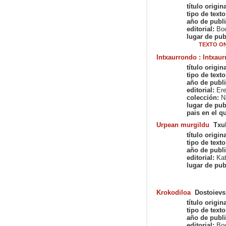
título origina
tipo de texto
año de publi
editorial:
Boo
lugar de pub
TEXTO ON
Intxaurrondo : Intxaur
título origina
tipo de texto
año de publi
editorial:
Ere
colección:
Na
lugar de pub
pais en el qu
Urpean murgildu
Txu
título origina
tipo de texto
año de publi
editorial:
Kat
lugar de pub
Krokodiloa
Dostoievs
título origina
tipo de texto
año de publi
editorial:
Boo