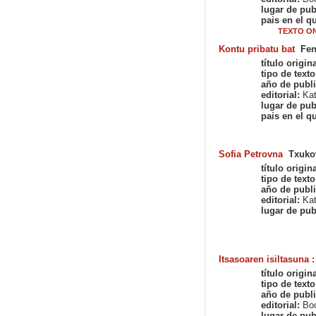
lugar de pub
pais en el qu
TEXTO ON
Kontu pribatu bat
Fen
título origina
tipo de texto
año de publi
editorial:
Kat
lugar de pub
pais en el qu
Sofia Petrovna
Txukov
título origina
tipo de texto
año de publi
editorial:
Kat
lugar de pub
Itsasoaren isiltasuna 
título origina
tipo de texto
año de publi
editorial:
Boo
lugar de pub