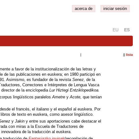
acerca de
iniciar sesión
EU
ES
| ||
lista
te a favor de la institucionalización de las letras y
e de las publicaciones en euskera; en 1980 participó en
991. Asimismo, es fundador de la revista
Senez,
de la
 Traductores, Correctores e Intérpretes de Lengua Vasca
 director de la enciclopedia
Lur Hiztegi Entziklopedikoa.
 corpus lingüísticos paralelos
Ametre
y
Acote,
que tenían
desde el francés, el italiano y el español al euskera. Por
e libros de texto en euskera, como asesor lingüístico.
Senez
y
Jakin
y entre sus aportaciones cabe destacar el
orada con miras a la Escuela de Traductores de
 innovadora de la traducción al euskera.
la traducción de
Fantasiazko ipuinak
(recopilación de