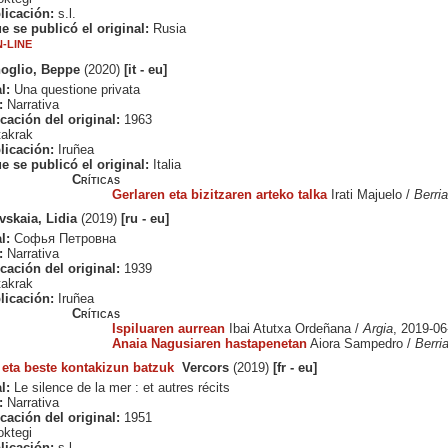
licación:
s.l.
e se publicó el original:
Rusia
-LINE
oglio, Beppe
(2020)
[it - eu]
l:
Una questione privata
:
Narrativa
cación del original:
1963
akrak
licación:
Iruñea
e se publicó el original:
Italia
Críticas
Gerlaren eta bizitzaren arteko talka
Irati Majuelo /
Berria
skaia, Lidia
(2019)
[ru - eu]
l:
Софья Петровна
:
Narrativa
cación del original:
1939
akrak
licación:
Iruñea
Críticas
Ispiluaren aurrean
Ibai Atutxa Ordeñana /
Argia
, 2019-06
Anaia Nagusiaren hastapenetan
Aiora Sampedro /
Berri
: eta beste kontakizun batzuk
Vercors
(2019)
[fr - eu]
l:
Le silence de la mer : et autres récits
:
Narrativa
cación del original:
1951
ktegi
licación:
s.l.