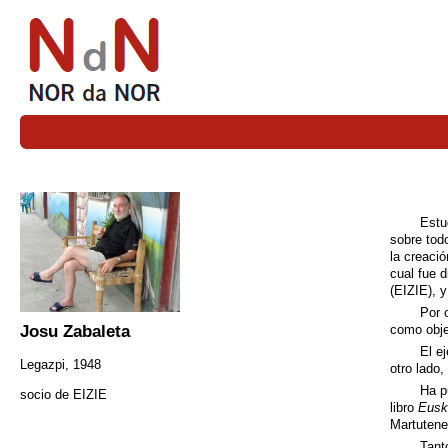
Estu
sobre todo
la creaci
cual fue 
(EIZIE), 
Por 
Josu Zabaleta
como obje
El e
Legazpi, 1948
otro lado,
Ha p
socio de EIZIE
libro
Euska
Martutene
Tant