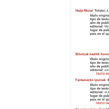
Hadji-Murat
Tolstoi, 
título origina
tipo de texto
año de publi
editorial:
Mee
lugar de pub
pais en el qu
Bihotzak baditik horr
título origina
tipo de texto
año de publi
editorial:
arm
TEXTO ON
Fantasiazko ipuinak
título origina
tipo de texto
editorial:
eLib
lugar de pub
pais en el qu
TEXTO ON