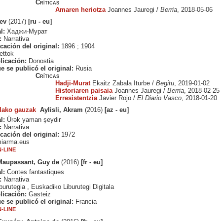
Críticas
Amaren heriotza
Joannes Jauregi /
Berria
, 2018-05-06
Lev
(2017)
[ru - eu]
l:
Хаджи-Мурат
:
Narrativa
cación del original:
1896 ; 1904
ttok
licación:
Donostia
e se publicó el original:
Rusia
Críticas
Hadji-Murat
Ekaitz Zabala Iturbe /
Begitu
, 2019-01-02
Historiaren paisaia
Joannes Jauregi /
Berria
, 2018-02-25
Erresistentzia
Javier Rojo /
El Diario Vasco
, 2018-01-20
elako gauzak
Aylisli, Akram
(2016)
[az - eu]
l:
Ürək yaman şeydir
:
Narrativa
cación del original:
1972
iarma.eus
-LINE
Maupassant, Guy de
(2016)
[fr - eu]
l:
Contes fantastiques
:
Narrativa
urutegia , Euskadiko Liburutegi Digitala
licación:
Gasteiz
e se publicó el original:
Francia
-LINE