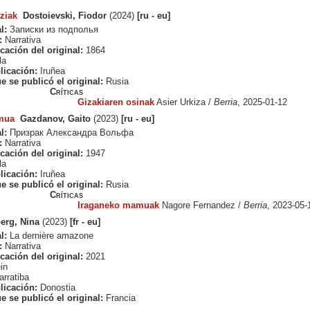
ziak
Dostoievski, Fiodor
(2024)
[ru - eu]
l:
Записки из подполья
:
Narrativa
cación del original:
1864
la
licación:
Iruñea
e se publicó el original:
Rusia
Críticas
Gizakiaren osinak
Asier Urkiza /
Berria
, 2025-01-12
mua
Gazdanov, Gaito
(2023)
[ru - eu]
l:
Призрак Александра Вольфа
:
Narrativa
cación del original:
1947
la
licación:
Iruñea
e se publicó el original:
Rusia
Críticas
Iraganeko mamuak
Nagore Fernandez /
Berria
, 2023-05-
erg, Nina
(2023)
[fr - eu]
l:
La dernière amazone
:
Narrativa
cación del original:
2021
in
rratiba
licación:
Donostia
e se publicó el original:
Francia