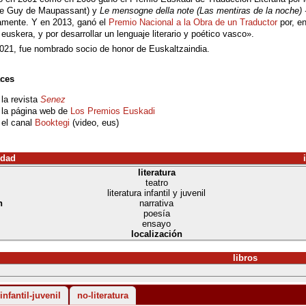
de Guy de Maupassant) y
Le mensogne della note (Las mentiras de la noche) 
amente. Y en 2013, ganó el
Premio Nacional a la Obra de un Traductor
por, en
al euskera, y por desarrollar un lenguaje literario y poético vasco».
021, fue nombrado socio de honor de Euskaltzaindia.
ces
la revista
Senez
 la página web de
Los Premios Euskadi
 el canal
Booktegi
(video, eus)
idad
literatura
teatro
literatura infantil y juvenil
n
narrativa
poesía
ensayo
localización
libros
 infantil-juvenil
no-literatura