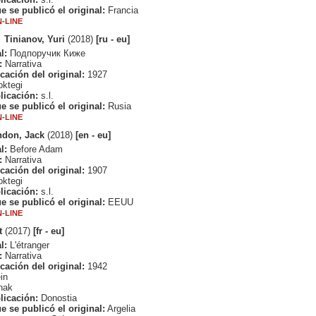
e se publicó el original:
Francia
-LINE
Tinianov, Yuri
(2018)
[ru - eu]
l:
Подпоручик Киже
:
Narrativa
cación del original:
1927
ktegi
licación:
s.l.
e se publicó el original:
Rusia
-LINE
don, Jack
(2018)
[en - eu]
l:
Before Adam
:
Narrativa
cación del original:
1907
ktegi
licación:
s.l.
e se publicó el original:
EEUU
-LINE
t
(2017)
[fr - eu]
l:
L'étranger
:
Narrativa
cación del original:
1942
in
nak
licación:
Donostia
e se publicó el original:
Argelia