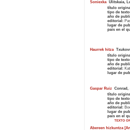
Soniexka
Ulitskaia, 
título origina
tipo de texto
año de publi
editorial:
Pas
lugar de pub
pais en el qu
Haurrek hitza
Txukovs
título origina
tipo de texto
año de publi
editorial:
Kat
lugar de pub
Gaspar Ruiz
Conrad,
título origina
tipo de texto
año de publi
editorial:
Boo
lugar de pub
pais en el qu
TEXTO ON
Abereen hizkuntza [An