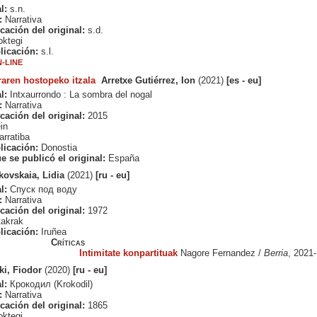
l:
s.n.
:
Narrativa
cación del original:
s.d.
ktegi
licación:
s.l.
-LINE
raren hostopeko itzala
Arretxe Gutiérrez, Ion
(2021)
[es - eu]
l:
Intxaurrondo : La sombra del nogal
:
Narrativa
cación del original:
2015
in
rratiba
licación:
Donostia
e se publicó el original:
España
kovskaia, Lidia
(2021)
[ru - eu]
l:
Спуск под воду
:
Narrativa
cación del original:
1972
akrak
licación:
Iruñea
Críticas
Intimitate konpartituak
Nagore Fernandez /
Berria
, 2021
ki, Fiodor
(2020)
[ru - eu]
l:
Крокодил (Krokodil)
:
Narrativa
cación del original:
1865
ktegi