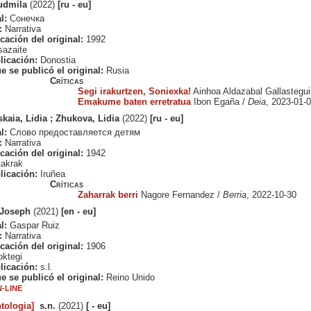
Ludmila
(2022)
[ru - eu]
l:
Сонечка
:
Narrativa
cación del original:
1992
azaite
licación:
Donostia
e se publicó el original:
Rusia
Críticas
Segi irakurtzen, Soniexka!
Ainhoa Aldazabal Gallastegui
Emakume baten erretratua
Ibon Egaña /
Deia
, 2023-01-
kaia, Lidia ; Zhukova, Lidia
(2022)
[ru - eu]
l:
Слово предоставляется детям
:
Narrativa
cación del original:
1942
akrak
licación:
Iruñea
Críticas
Zaharrak berri
Nagore Fernandez /
Berria
, 2022-10-30
 Joseph
(2021)
[en - eu]
l:
Gaspar Ruiz
:
Narrativa
cación del original:
1906
ktegi
licación:
s.l.
e se publicó el original:
Reino Unido
-LINE
tologia]
s.n.
(2021)
[ - eu]