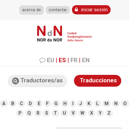
iniciar sesión
acerca de
contactar
EU
|
ES
|
FR
|
EN
Traductores/as
Traducciones
A
B
C
D
E
F
G
H
I
J
K
L
M
N
O
P
Q
R
S
T
U
V
W
X
Y
Z