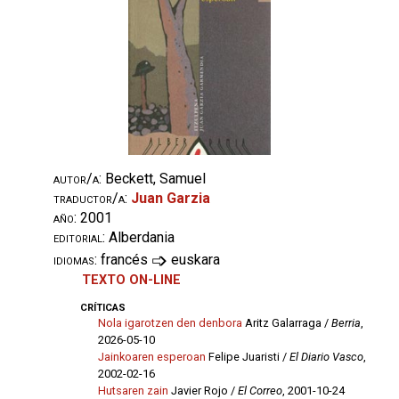
autor/a:
Beckett, Samuel
traductor/a:
Juan Garzia
año:
2001
editorial:
Alberdania
➩
idiomas:
francés
euskara
TEXTO ON-LINE
críticas
Nola igarotzen den denbora
Aritz Galarraga /
Berria
,
2026-05-10
Jainkoaren esperoan
Felipe Juaristi /
El Diario Vasco
,
2002-02-16
Hutsaren zain
Javier Rojo /
El Correo
, 2001-10-24