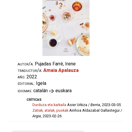
autor/a:
Pujadas Farré, Irene
traductor/a:
Amaia Apalauza
año:
2022
editorial:
Igela
➩
idiomas:
catalán
euskara
críticas
Durduza eta karkaila
Asier Urkiza /
Berria
, 2023-03-05
Zatiak, atalak, puskak
Ainhoa Aldazabal Gallastegui /
Argia
, 2023-02-26