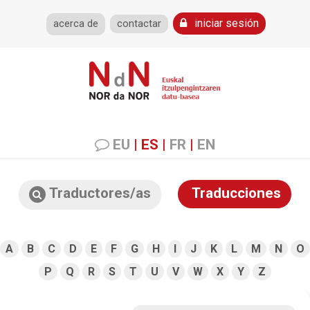
iniciar sesión
acerca de
contactar
EU
|
ES
|
FR
|
EN
Traductores/as
Traducciones
A
B
C
D
E
F
G
H
I
J
K
L
M
N
O
P
Q
R
S
T
U
V
W
X
Y
Z