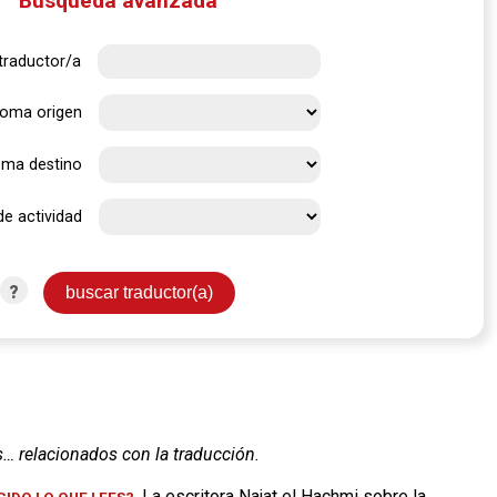
Búsqueda avanzada
traductor/a
ioma origen
oma destino
de actividad
?
s… relacionados con la traducción.
. La escritora Najat el Hachmi sobre la
IDO LO QUE LEES?