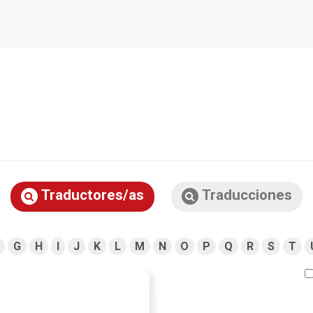
Traductores/as
Traducciones
G
H
I
J
K
L
M
N
O
P
Q
R
S
T