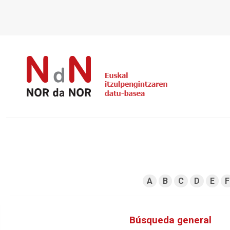
A
B
C
D
E
F
Búsqueda general