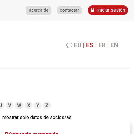
iniciar sesión
acerca de
contactar
EU
|
ES
|
FR
|
EN
U
V
W
X
Y
Z
mostrar solo datos de socios/as