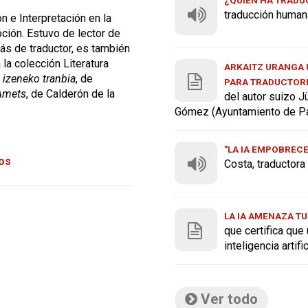
traducción human
n e Interpretación en la
ción. Estuvo de lector de
s de traductor, es también
la colección Literatura
ARKAITZ URANGA U
 izeneko tranbia
, de
PARA TRADUCTOR
 Amets
, de Calderón de la
del autor suizo J
Gómez (Ayuntamiento de P
"LA IA EMPOBREC
tos
Costa, traductor
LA IA AMENAZA TU
que certifica que
inteligencia artif
Ver todo