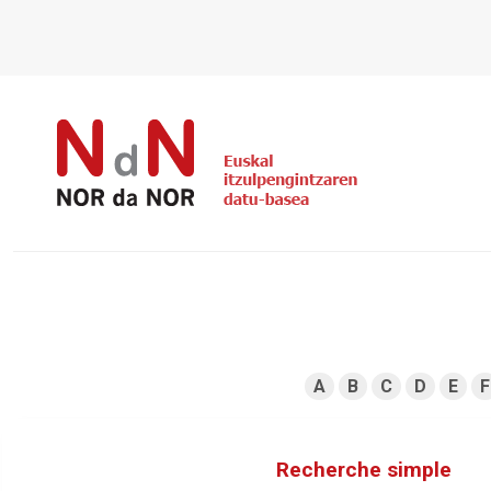
A
B
C
D
E
F
Recherche simple