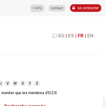
se connecter
+ info
contact
EU
|
ES
|
FR
|
EN
U
V
W
X
Y
Z
montrer que les membres d'EIZIE