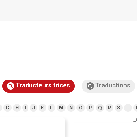
Traducteurs.trices
Traductions
G
H
I
J
K
L
M
N
O
P
Q
R
S
T