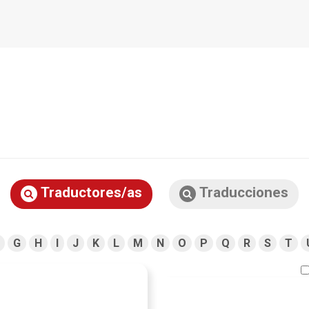
Traductores/as
Traducciones
G
H
I
J
K
L
M
N
O
P
Q
R
S
T