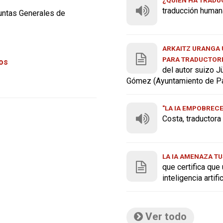
traducción human
Juntas Generales de
ARKAITZ URANGA U
PARA TRADUCTOR
tos
del autor suizo J
Gómez (Ayuntamiento de P
"LA IA EMPOBREC
Costa, traductor
LA IA AMENAZA TU
que certifica que
inteligencia artif
Ver todo