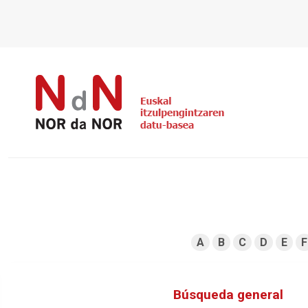
A
B
C
D
E
F
Búsqueda general