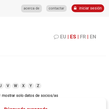
iniciar sesión
acerca de
contactar
EU
|
ES
|
FR
|
EN
U
V
W
X
Y
Z
mostrar solo datos de socios/as