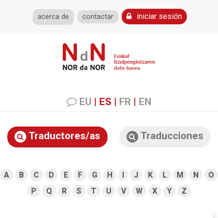
iniciar sesión
acerca de
contactar
EU
|
ES
|
FR
|
EN
Traductores/as
Traducciones
A
B
C
D
E
F
G
H
I
J
K
L
M
N
O
P
Q
R
S
T
U
V
W
X
Y
Z