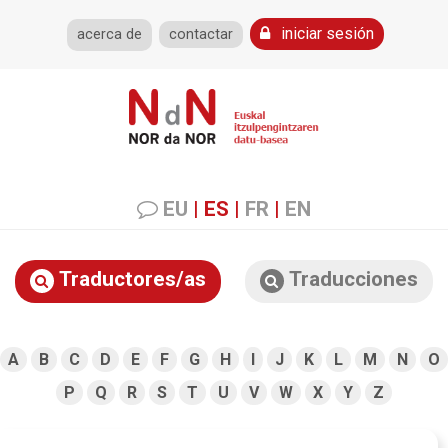
iniciar sesión
acerca de
contactar
EU
|
ES
|
FR
|
EN
Traductores/as
Traducciones
A
B
C
D
E
F
G
H
I
J
K
L
M
N
O
P
Q
R
S
T
U
V
W
X
Y
Z