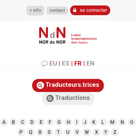
se connecter
+ info
contact
EU
|
ES
|
FR
|
EN
Traducteurs.trices
Traductions
A
B
C
D
E
F
G
H
I
J
K
L
M
N
O
P
Q
R
S
T
U
V
W
X
Y
Z