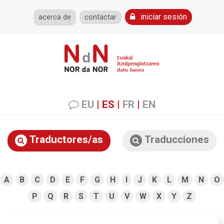
iniciar sesión
acerca de
contactar
EU
|
ES
|
FR
|
EN
Traductores/as
Traducciones
A
B
C
D
E
F
G
H
I
J
K
L
M
N
O
P
Q
R
S
T
U
V
W
X
Y
Z