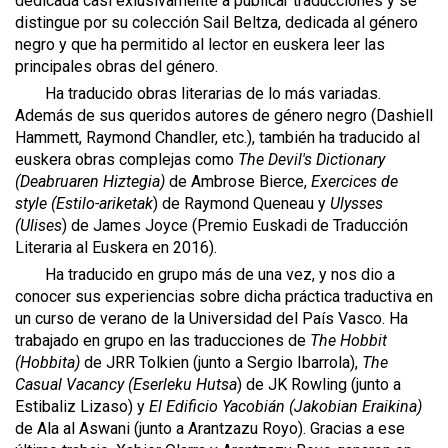
dedicada casi exlusivamente a publicar traducciones y se
distingue por su colección Sail Beltza, dedicada al género
negro y que ha permitido al lector en euskera leer las
principales obras del género.
Ha traducido obras literarias de lo más variadas.
Además de sus queridos autores de género negro (Dashiell
Hammett, Raymond Chandler, etc.), también ha traducido al
euskera obras complejas como
The Devil's Dictionary
(Deabruaren Hiztegia)
de Ambrose Bierce,
Exercices de
style (Estilo-ariketak
) de Raymond Queneau y
Ulysses
(Ulises
) de James Joyce (Premio Euskadi de Traducción
Literaria al Euskera en 2016).
Ha traducido en grupo más de una vez, y nos dio a
conocer sus experiencias sobre dicha práctica traductiva en
un curso de verano de la Universidad del País Vasco. Ha
trabajado en grupo en las traducciones de
The Hobbit
(Hobbita)
de JRR Tolkien (junto a Sergio Ibarrola),
The
Casual Vacancy (Eserleku Hutsa
) de JK Rowling (junto a
Estibaliz Lizaso) y
El Edificio Yacobián (Jakobian Eraikina)
de Ala al Aswani (junto a Arantzazu Royo). Gracias a ese