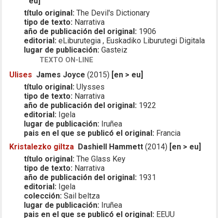
eu]
título original:
The Devil's Dictionary
tipo de texto:
Narrativa
año de publicación del original:
1906
editorial:
eLiburutegia , Euskadiko Liburutegi Digitala
lugar de publicación:
Gasteiz
TEXTO ON-LINE
Ulises
James Joyce
(2015)
[en > eu]
título original:
Ulysses
tipo de texto:
Narrativa
año de publicación del original:
1922
editorial:
Igela
lugar de publicación:
Iruñea
pais en el que se publicó el original:
Francia
Kristalezko giltza
Dashiell Hammett
(2014)
[en > eu]
título original:
The Glass Key
tipo de texto:
Narrativa
año de publicación del original:
1931
editorial:
Igela
colección:
Sail beltza
lugar de publicación:
Iruñea
pais en el que se publicó el original:
EEUU