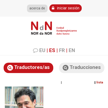
iniciar sesión
acerca de
EU
|
ES
|
FR
|
EN
Traductores/as
Traducciones
| ||
lista