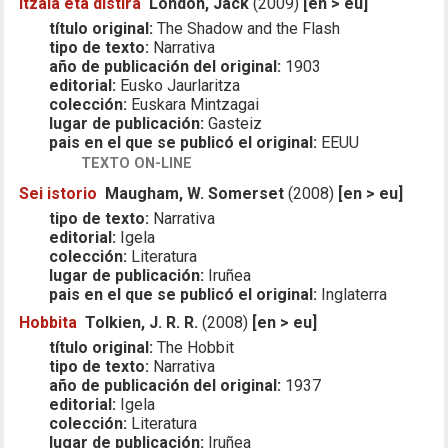
Itzala eta distira
London, Jack
(2009)
[en > eu]
título original:
The Shadow and the Flash
tipo de texto:
Narrativa
año de publicación del original:
1903
editorial:
Eusko Jaurlaritza
colección:
Euskara Mintzagai
lugar de publicación:
Gasteiz
pais en el que se publicó el original:
EEUU
TEXTO ON-LINE
Sei istorio
Maugham, W. Somerset
(2008)
[en > eu]
tipo de texto:
Narrativa
editorial:
Igela
colección:
Literatura
lugar de publicación:
Iruñea
pais en el que se publicó el original:
Inglaterra
Hobbita
Tolkien, J. R. R.
(2008)
[en > eu]
título original:
The Hobbit
tipo de texto:
Narrativa
año de publicación del original:
1937
editorial:
Igela
colección:
Literatura
lugar de publicación:
Iruñea