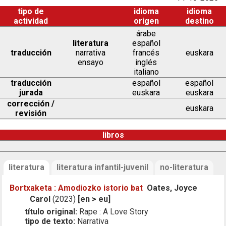
tipo de
idioma
idioma
actividad
origen
destino
árabe
literatura
español
traducción
narrativa
francés
euskara
ensayo
inglés
italiano
traducción
español
español
jurada
euskara
euskara
corrección /
euskara
revisión
libros
literatura
literatura infantil-juvenil
no-literatura
Bortxaketa : Amodiozko istorio bat
Oates, Joyce
Carol
(2023)
[en > eu]
título original:
Rape : A Love Story
tipo de texto:
Narrativa