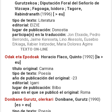
Gurutzekoa ; Diputación Foral del Señorío de
Vizcaya ; Fagoaga, Isidoro ; Tagore,
Rabindranath
(1996)
[ > eu]
tipo de texto:
Literatura
editorial:
EIZIE
lugar de publicación:
Donostia
participa(n) en la traducción:
Jon Etxaide
,
Pedro
Berrondo
,
Jaime Kerexeta
,
Lino Akesolo
,
Eusebio
Erkiaga
,
Xabier Iratzeder
,
Maria Dolores Agirre
TEXTO ON-LINE
Odak eta Epodoak
Horacio Flaco, Quinto
(1992)
[la >
eu]
título original:
Carmina
tipo de texto:
Poesía
año de publicación del original:
-23
editorial:
Igarri
lugar de publicación:
Bilbo
pais en el que se publicó el original:
Roma
Donibane Gurutz, olerkari
Donibane, Gurutz
(1990)
[es > eu]
tipo de texto:
Poesía