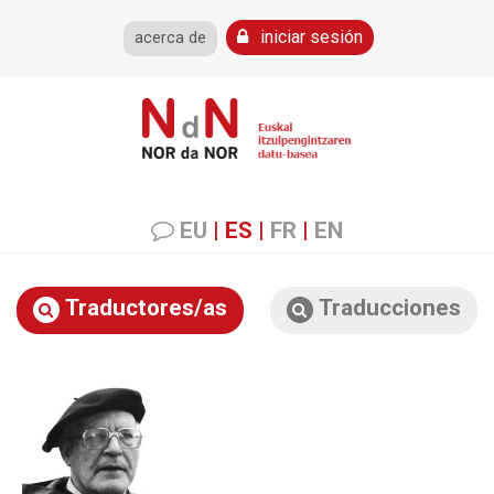
iniciar sesión
acerca de
EU
|
ES
|
FR
|
EN
Traductores/as
Traducciones