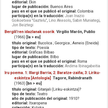
editorial:
Ekin
lugar de publicación:
Buenos Aires
pais en el que se publicó el original:
Colombia
participa(n) en la traducción:
Joan Inazio
Goikoetxea "Gaztelu"
,
Lino Akesolo
,
Sabin Muniategi
,
Jon Beiztegi
Bergili'ren idazlanak osorik
Virgilio Marón, Publio
(1966)
[la > eu]
título original:
Bucolica ; Georgica ; Aeneis (Eneida)
tipo de texto:
Poesía
editorial:
Gráficas Bilbao
lugar de publicación:
Bilbo
pais en el que se publicó el original:
Roma
participa(n) en la traducción:
Andima Ibinagabeitia
Iru poema. 1: Illargi Barria; 2: Baratze-zaiña; 3: Liriku-
eskintza [Antologia]
Tagore, Rabindranath
(1963)
[bn > eu]
título original:
Gitanjali (Liriku-eskintza)?
tipo de texto:
Teatro
año de publicación del original:
1910?
editorial:
Itxaropena
colección:
Kuliska