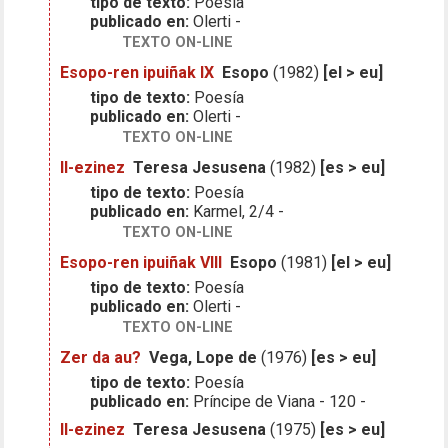
tipo de texto:
Poesía
publicado en:
Olerti -
TEXTO ON-LINE
Esopo-ren ipuiñak IX
Esopo
(1982)
[el > eu]
tipo de texto:
Poesía
publicado en:
Olerti -
TEXTO ON-LINE
Il-ezinez
Teresa Jesusena
(1982)
[es > eu]
tipo de texto:
Poesía
publicado en:
Karmel, 2/4 -
TEXTO ON-LINE
Esopo-ren ipuiñak VIII
Esopo
(1981)
[el > eu]
tipo de texto:
Poesía
publicado en:
Olerti -
TEXTO ON-LINE
Zer da au?
Vega, Lope de
(1976)
[es > eu]
tipo de texto:
Poesía
publicado en:
Príncipe de Viana - 120 -
Il-ezinez
Teresa Jesusena
(1975)
[es > eu]