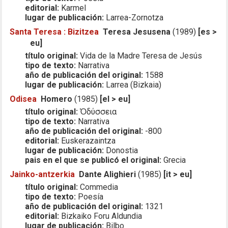
editorial:
Karmel
lugar de publicación:
Larrea-Zornotza
Santa Teresa : Bizitzea
Teresa Jesusena
(1989)
[es >
eu]
título original:
Vida de la Madre Teresa de Jesús
tipo de texto:
Narrativa
año de publicación del original:
1588
lugar de publicación:
Larrea (Bizkaia)
Odisea
Homero
(1985)
[el > eu]
título original:
Ὀδύσσεια
tipo de texto:
Narrativa
año de publicación del original:
-800
editorial:
Euskerazaintza
lugar de publicación:
Donostia
pais en el que se publicó el original:
Grecia
Jainko-antzerkia
Dante Alighieri
(1985)
[it > eu]
título original:
Commedia
tipo de texto:
Poesía
año de publicación del original:
1321
editorial:
Bizkaiko Foru Aldundia
lugar de publicación:
Bilbo