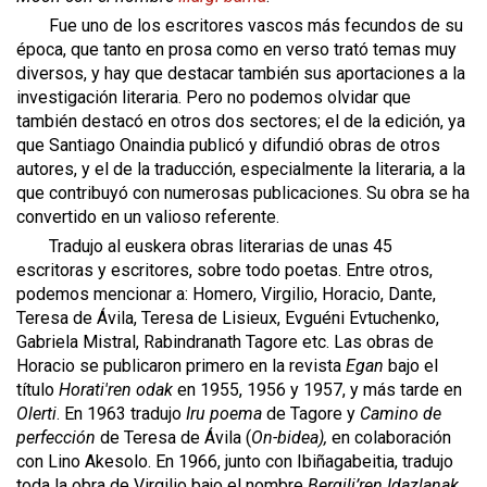
Fue uno de los escritores vascos más fecundos de su
época, que tanto en prosa como en verso trató temas muy
diversos, y hay que destacar también sus aportaciones a la
investigación literaria. Pero no podemos olvidar que
también destacó en otros dos sectores; el de la edición, ya
que Santiago Onaindia publicó y difundió obras de otros
autores, y el de la traducción, especialmente la literaria, a la
que contribuyó con numerosas publicaciones. Su obra se ha
convertido en un valioso referente.
Tradujo al euskera obras literarias de unas 45
escritoras y escritores, sobre todo poetas. Entre otros,
podemos mencionar a: Homero, Virgilio, Horacio, Dante,
Teresa de Ávila, Teresa de Lisieux, Evguéni Evtuchenko,
Gabriela Mistral, Rabindranath Tagore etc. Las obras de
Horacio se publicaron primero en la revista
Egan
bajo el
título
Horati'ren odak
en 1955, 1956 y 1957, y más tarde en
Olerti
. En 1963 tradujo
Iru poema
de Tagore y
Camino de
perfección
de Teresa de Ávila (
On-bidea),
en colaboración
con Lino Akesolo. En 1966, junto con Ibiñagabeitia, tradujo
toda la obra de Virgilio bajo el nombre
Bergili’ren Idazlanak