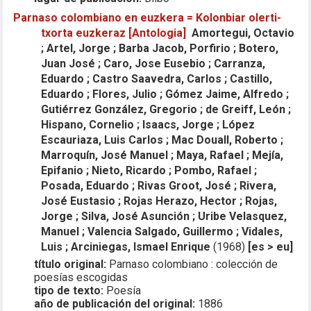
Parnaso colombiano en euzkera = Kolonbiar olerti-
txorta euzkeraz [Antologia]
Amortegui, Octavio
; Artel, Jorge ; Barba Jacob, Porfirio ; Botero,
Juan José ; Caro, Jose Eusebio ; Carranza,
Eduardo ; Castro Saavedra, Carlos ; Castillo,
Eduardo ; Flores, Julio ; Gómez Jaime, Alfredo ;
Gutiérrez González, Gregorio ; de Greiff, León ;
Hispano, Cornelio ; Isaacs, Jorge ; López
Escauriaza, Luis Carlos ; Mac Douall, Roberto ;
Marroquín, José Manuel ; Maya, Rafael ; Mejía,
Epifanio ; Nieto, Ricardo ; Pombo, Rafael ;
Posada, Eduardo ; Rivas Groot, José ; Rivera,
José Eustasio ; Rojas Herazo, Hector ; Rojas,
Jorge ; Silva, José Asunción ; Uribe Velasquez,
Manuel ; Valencia Salgado, Guillermo ; Vidales,
Luis ; Arciniegas, Ismael Enrique
(1968)
[es > eu]
título original:
Parnaso colombiano : colección de
poesías escogidas
tipo de texto:
Poesía
año de publicación del original:
1886