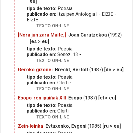
eu]
tipo de texto:
Poesía
publicado en:
Itzulpen Antologia I - EIZIE -
EIZIE
TEXTO ON-LINE
[Nora jun zara Maite,]
Joan Gurutzekoa
(1992)
[es > eu]
tipo de texto:
Poesía
publicado en:
Senez, 13 -
TEXTO ON-LINE
Geroko gizonei
Brecht, Bertolt
(1987)
[de > eu]
tipo de texto:
Poesía
publicado en:
Olerti -
TEXTO ON-LINE
Esopo-ren ipuiñak XIII
Esopo
(1987)
[el > eu]
tipo de texto:
Poesía
publicado en:
Olerti -
TEXTO ON-LINE
Zein-leinka
Evtuxenko, Evgeni
(1985)
[ru > eu]