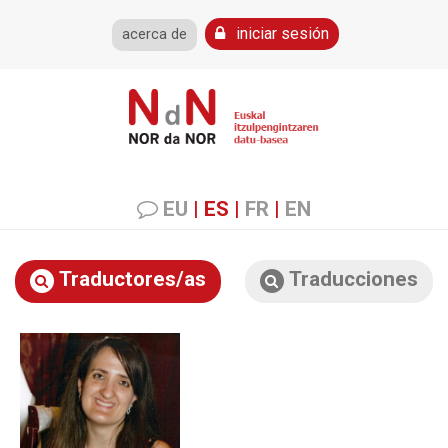
iniciar sesión
acerca de
EU
|
ES
|
FR
|
EN
Traductores/as
Traducciones