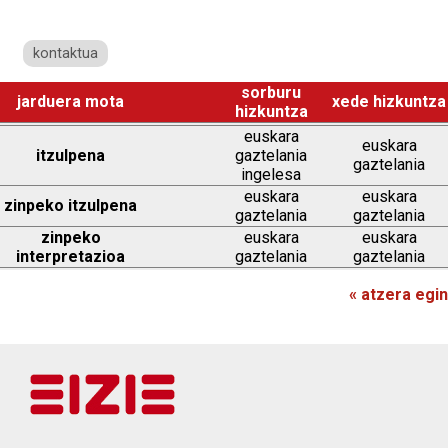
kontaktua
sorburu
jarduera mota
xede hizkuntza
hizkuntza
euskara
euskara
itzulpena
gaztelania
gaztelania
ingelesa
euskara
euskara
zinpeko itzulpena
gaztelania
gaztelania
zinpeko
euskara
euskara
interpretazioa
gaztelania
gaztelania
« atzera egin