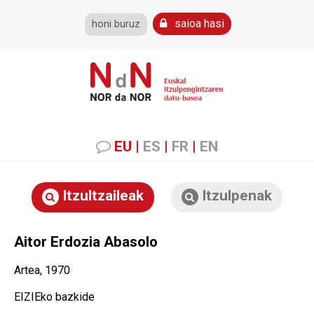
saioa hasi
honi buruz
EU
|
ES
|
FR
|
EN
Itzultzaileak
Itzulpenak
Aitor Erdozia Abasolo
Artea, 1970
EIZIEko bazkide