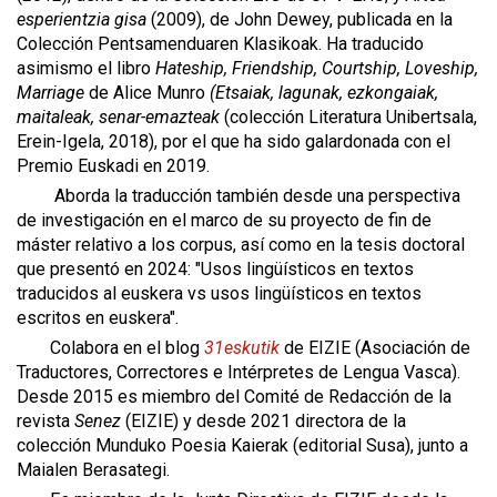
esperientzia gisa
(2009), de John Dewey, publicada en la
Colección Pentsamenduaren Klasikoak. Ha traducido
asimismo el libro
Hateship, Friendship, Courtship, Loveship,
Marriage
de Alice Munro
(
Etsaiak, lagunak, ezkongaiak,
maitaleak, senar-emazteak
(colección Literatura Unibertsala,
Erein-Igela, 2018), por el que ha sido galardonada con el
Premio Euskadi en 2019.
Aborda la traducción también desde una perspectiva
de investigación en el marco de su proyecto de fin de
máster relativo a los corpus, así como en la tesis doctoral
que presentó en 2024: "Usos lingüísticos en textos
traducidos al euskera vs usos lingüísticos en textos
escritos en euskera".
Colabora en el blog
31eskutik
de EIZIE (Asociación de
Traductores, Correctores e Intérpretes de Lengua Vasca).
Desde 2015 es miembro del Comité de Redacción de la
revista
Senez
(EIZIE) y desde 2021 directora de la
colección Munduko Poesia Kaierak (editorial Susa), junto a
Maialen Berasategi.