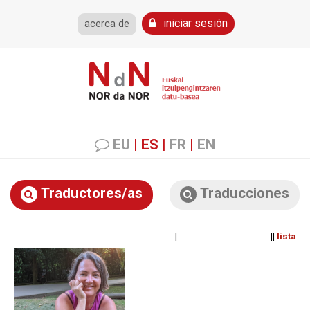
iniciar sesión
acerca de
EU
|
ES
|
FR
|
EN
Traductores/as
Traducciones
| ||
lista