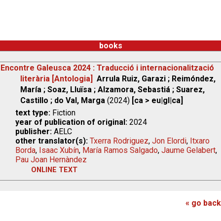
books
Encontre Galeusca 2024 : Traducció i internacionalització
literària [Antologia]
Arrula Ruiz, Garazi ; Reimóndez,
María ; Soaz, Lluïsa ; Alzamora, Sebastiá ; Suarez,
Castillo ; do Val, Marga
(2024)
[ca > eu|gl|ca]
text type:
Fiction
year of publication of original:
2024
publisher:
AELC
other translator(s):
Txerra Rodriguez
,
Jon Elordi
,
Itxaro
Borda
,
Isaac Xubín
,
María Ramos Salgado
,
Jaume Gelabert
,
Pau Joan Hernàndez
ONLINE TEXT
« go back