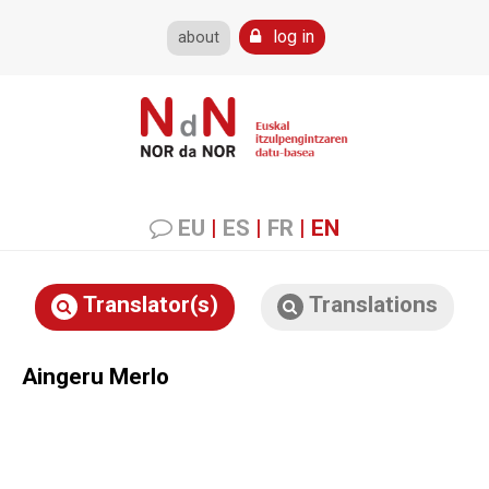
log in
about
EU
|
ES
|
FR
|
EN
Translator(s)
Translations
Aingeru Merlo