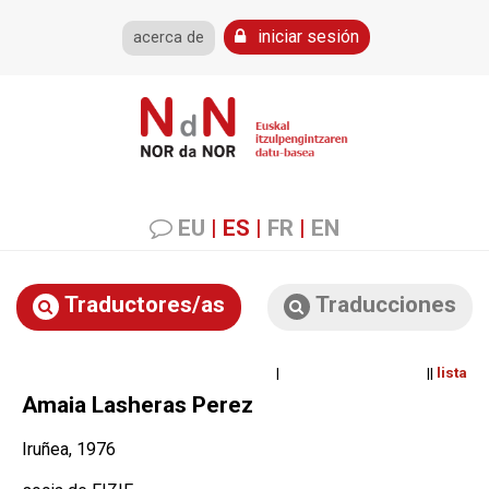
iniciar sesión
acerca de
EU
|
ES
|
FR
|
EN
Traductores/as
Traducciones
| ||
lista
Amaia Lasheras Perez
Iruñea, 1976