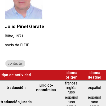
Julio Piñel Garate
Bilbo, 1971
socio de EIZIE
contactar
idioma
idioma
tipo de actividad
origen
destino
francés
jurídico-
traducción
inglés
español
económica
ruso
español
español
traducción jurada
ruso
ruso