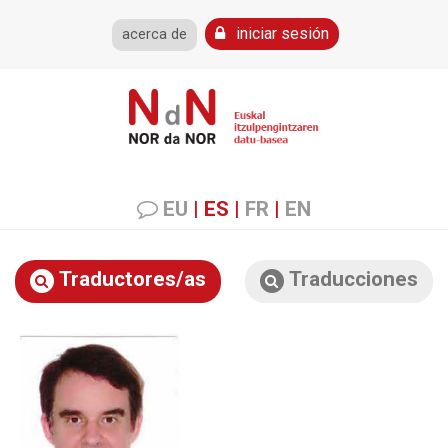
iniciar sesión
acerca de
EU
|
ES
|
FR
|
EN
Traductores/as
Traducciones