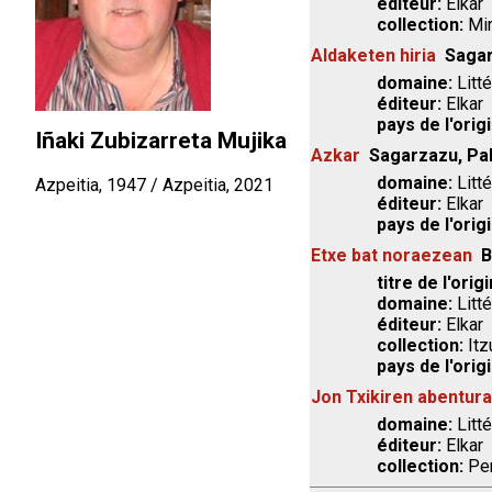
éditeur:
Elkar
collection:
Mi
Aldaketen hiria
Sagar
domaine:
Litté
éditeur:
Elkar
pays de l'origi
Iñaki Zubizarreta Mujika
Azkar
Sagarzazu, Pa
domaine:
Litté
Azpeitia, 1947 / Azpeitia, 2021
éditeur:
Elkar
pays de l'origi
Etxe bat noraezean
B
titre de l'origi
domaine:
Litté
éditeur:
Elkar
collection:
Itz
pays de l'origi
Jon Txikiren abentur
domaine:
Litté
éditeur:
Elkar
collection:
Pe