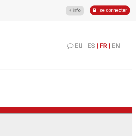
se connecter
+ info
EU
|
ES
|
FR
|
EN