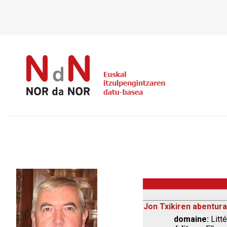
Jon Txikiren abentur
domaine:
Litté