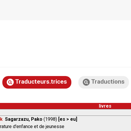
Traducteurs.trices
Traductions
livres
ak
Sagarzazu, Pako
(1998)
[es > eu]
rature d'enfance et de jeunesse