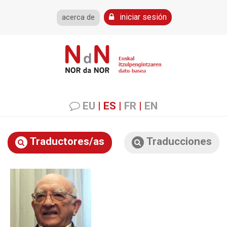
iniciar sesión
acerca de
EU
|
ES
|
FR
|
EN
Traductores/as
Traducciones