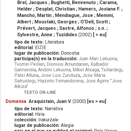
Brel, Jacques ; Bughetti, Benvenuto ; Carama,
Helder ; Desplat, Christian ; Hamers, Josiane F. ;
Mancho, Martin ; Mendiague, Jose ; Memmi,
Albert ; Moustaki, Georges ; O’Dell, Scott ;
Prévert, Jacques ; Sastre, Alfonso ; s.n. ;
Sylvestre, Anne ; Tuzidides
(2002)
[ > eu]
tipo de texto:
Literatura
editorial:
EIZIE
lugar de publicación:
Donostia
participa(n) en la traducción:
Juan Mari Lekuona
,
Txomin Peillen
,
Dionisio Amundarain
,
Xalbador
Garmendia
,
Andoni Lekuona
,
Mikel Atxaga
,
Txillardegi
,
Patxi Altuna
,
Jose Luis Zurutuza
,
Jose Maria
Satrustegi
,
Hiazinto Fernandorena
,
Joxe Agirre "Joxe
Alkiza"
TEXTO ON-LINE
Domenxa
Araquistain, Juan V.
(2000)
[es > eu]
tipo de texto:
Narrativa
editorial:
Hiria
colección:
Irakurzale
lugar de publicación:
Alegia
pais en el que se publicó el original:
País Vasco