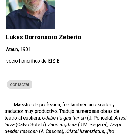
Lukas Dorronsoro Zeberio
Ataun, 1931
socio honorífico de EIZIE
contactar
Maestro de profesión, fue también un escritor y
traductor muy productivo. Tradujo numerosas obras de
teatro al euskera:
Udaberria gau hartan
(J. Poncela),
Arresi
latza
(Calvo Sotelo),
Zauri argitsua
(J.M. Segarra),
Zazpi
deadar itsasoan
(A. Casona),
Kristal lizentziatua
,
Ijito