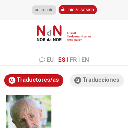
iniciar sesión
acerca de
EU
|
ES
|
FR
|
EN
Traductores/as
Traducciones