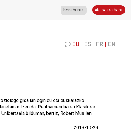
saioa hasi
honi buruz
EU
|
ES
|
FR
|
EN
 Soziologo gisa lan egin du eta euskarazko
a-lanetan aritzen da. Pentsamenduaren Klasikoak
a Unibertsala bilduman, berriz, Robert Musilen
2018-10-29