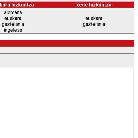
buru hizkuntza
xede hizkuntza
alemana
euskara
euskara
gaztelania
gaztelania
ingelesa