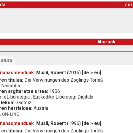
ota
sor
liburuak
ratura
n nahasmenduak
Musil, Robert
(2016)
[de > eu]
en titulua:
Die Verwirrungen des Zöglings Törleß
:
Narratiba
ren argitaratze urtea:
1906
a:
eLiburutegia , Euskadiko Liburutegi Digitala
 lekua:
Gasteiz
ren herrialdea:
Austria
 ON-LINE
n nahasmenduak
Musil, Robert
(1996)
[de > eu]
en titulua:
Die Verwirrungen des Zöglings Törleß