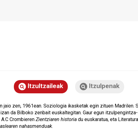
Itzultzaileak
Itzulpenak
n jaio zen, 1961ean. Soziologia ikasketak egin zituen Madrilen.
 izan da Bilboko zenbait euskaltegitan. Gaur egun itzulpengintz
, A.C Crombieren
Zientziaren historia
du euskaratua, eta Literatur
ikaslearen nahasmenduak
.