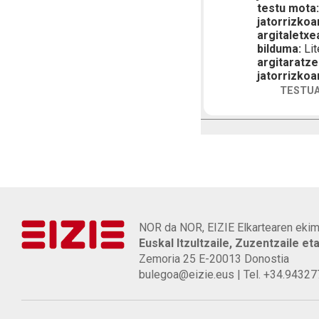
testu mota
jatorrizkoa
argitaletxe
bilduma:
Lit
argitaratze
jatorrizkoa
TESTUA
NOR da NOR, EIZIE Elkartearen ekim
Euskal Itzultzaile, Zuzentzaile et
Zemoria 25 E-20013 Donostia
bulegoa@eizie.eus | Tel. +34.9432