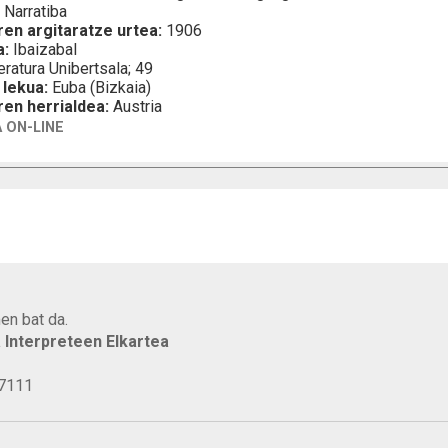
:
Narratiba
ren argitaratze urtea:
1906
a:
Ibaizabal
eratura Unibertsala; 49
 lekua:
Euba (Bizkaia)
ren herrialdea:
Austria
 ON-LINE
en bat da.
a Interpreteen Elkartea
77111