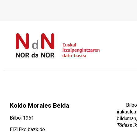
Koldo Morales Belda
Bilbo
irakaslea
Bilbo, 1961
bilduman
Törless 
EIZIEko bazkide