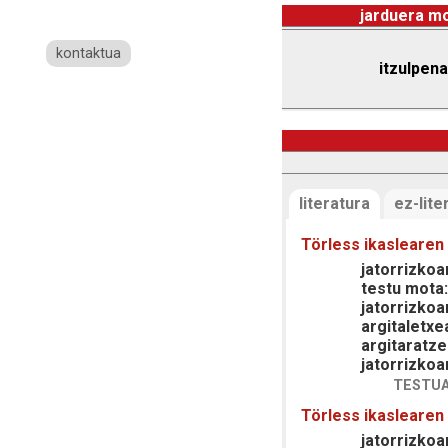
jarduera m
kontaktua
itzulpena
literatura
ez-lite
Törless ikasleare
jatorrizkoar
testu mota
jatorrizkoa
argitaletxe
argitaratze
jatorrizkoa
TESTUA
Törless ikasleare
jatorrizkoar