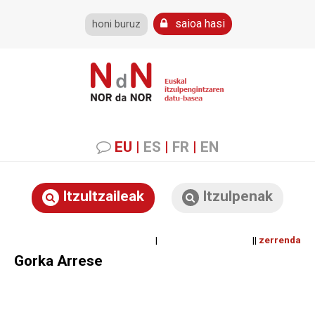
saioa hasi
honi buruz
EU
|
ES
|
FR
|
EN
Itzultzaileak
Itzulpenak
| ||
zerrenda
Gorka Arrese