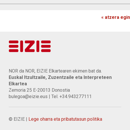
« atzera egin
NOR da NOR, EIZIE Elkartearen ekimen bat da.
Euskal Itzultzaile, Zuzentzaile eta Interpreteen
Elkartea
Zemoria 25 E-20013 Donostia
bulegoa@eizie.eus | Tel. +34.943277111
© EIZIE |
Lege oharra eta pribatutasun politika