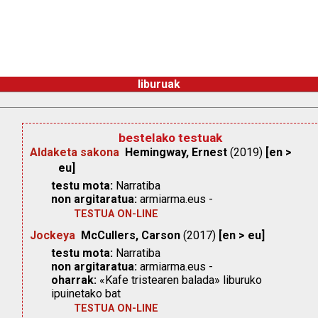
liburuak
bestelako testuak
Aldaketa sakona
Hemingway, Ernest
(2019)
[en >
eu]
testu mota:
Narratiba
non argitaratua:
armiarma.eus -
TESTUA ON-LINE
Jockeya
McCullers, Carson
(2017)
[en > eu]
testu mota:
Narratiba
non argitaratua:
armiarma.eus -
oharrak:
«Kafe tristearen balada» liburuko
ipuinetako bat
TESTUA ON-LINE