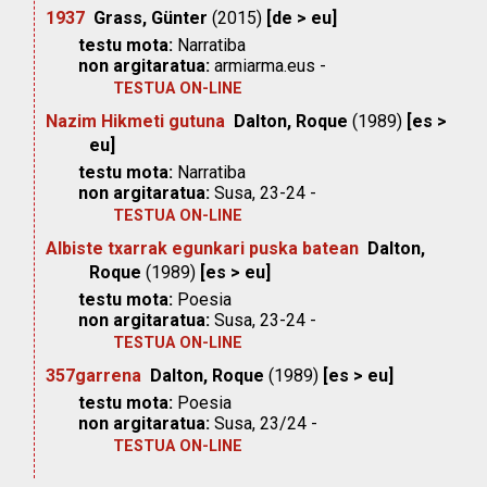
1937
Grass, Günter
(2015)
[de > eu]
testu mota:
Narratiba
non argitaratua:
armiarma.eus -
TESTUA ON-LINE
Nazim Hikmeti gutuna
Dalton, Roque
(1989)
[es >
eu]
testu mota:
Narratiba
non argitaratua:
Susa, 23-24 -
TESTUA ON-LINE
Albiste txarrak egunkari puska batean
Dalton,
Roque
(1989)
[es > eu]
testu mota:
Poesia
non argitaratua:
Susa, 23-24 -
TESTUA ON-LINE
357garrena
Dalton, Roque
(1989)
[es > eu]
testu mota:
Poesia
non argitaratua:
Susa, 23/24 -
TESTUA ON-LINE