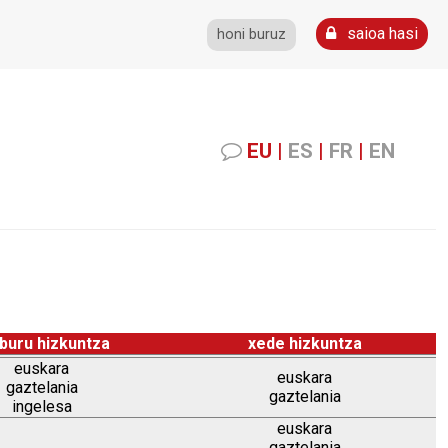
saioa hasi
honi buruz
EU
|
ES
|
FR
|
EN
buru hizkuntza
xede hizkuntza
euskara
euskara
gaztelania
gaztelania
ingelesa
euskara
gaztelania