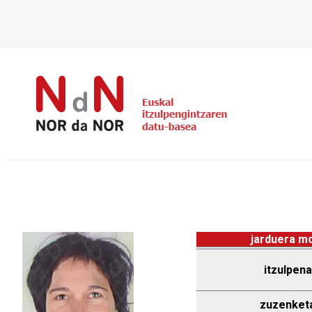
jarduera m
itzulpena
zuzenket