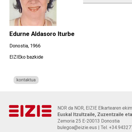
Edurne Aldasoro Iturbe
Donostia, 1966
EIZIEko bazkide
kontaktua
NOR da NOR, EIZIE Elkartearen ekim
Euskal Itzultzaile, Zuzentzaile et
Zemoria 25 E-20013 Donostia
bulegoa@eizie.eus | Tel. +34.9432