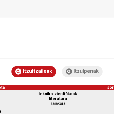
Itzultzaileak
Itzulpenak
ota
sor
tekniko-zientifikoak
literatura
saiakera
a