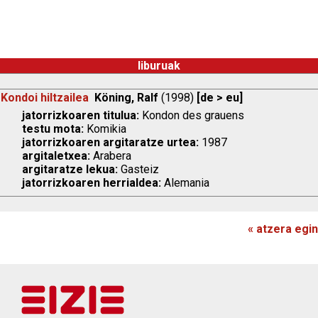
liburuak
Kondoi hiltzailea
Köning, Ralf
(1998)
[de > eu]
jatorrizkoaren titulua:
Kondon des grauens
testu mota:
Komikia
jatorrizkoaren argitaratze urtea:
1987
argitaletxea:
Arabera
argitaratze lekua:
Gasteiz
jatorrizkoaren herrialdea:
Alemania
« atzera egin