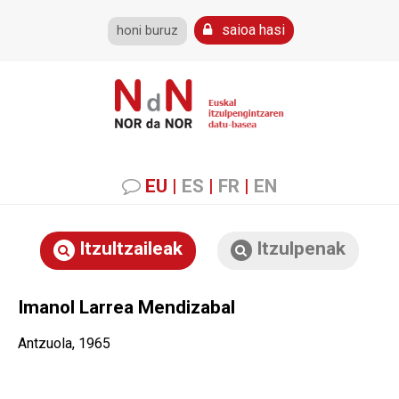
saioa hasi
honi buruz
EU
|
ES
|
FR
|
EN
Itzultzaileak
Itzulpenak
Imanol Larrea Mendizabal
Antzuola, 1965