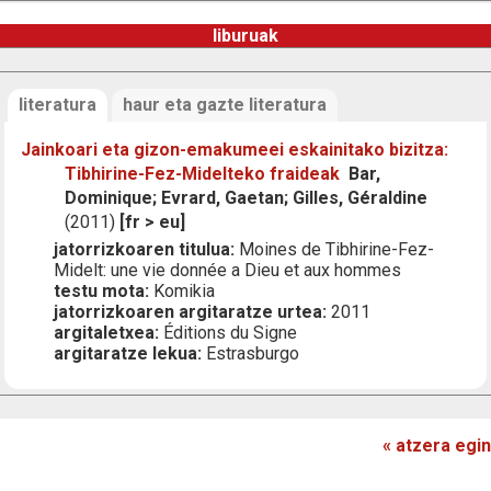
liburuak
literatura
haur eta gazte literatura
Jainkoari eta gizon-emakumeei eskainitako bizitza:
Tibhirine-Fez-Midelteko fraideak
Bar,
Dominique; Evrard, Gaetan; Gilles, Géraldine
(2011)
[fr > eu]
jatorrizkoaren titulua:
Moines de Tibhirine-Fez-
Midelt: une vie donnée a Dieu et aux hommes
testu mota:
Komikia
jatorrizkoaren argitaratze urtea:
2011
argitaletxea:
Éditions du Signe
argitaratze lekua:
Estrasburgo
« atzera egin