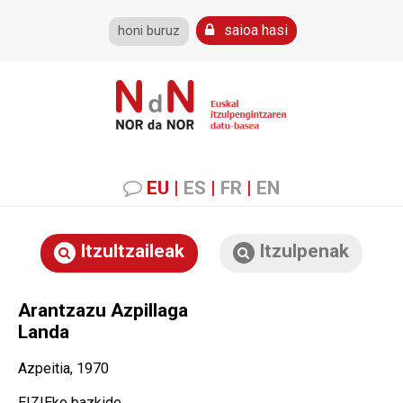
saioa hasi
honi buruz
EU
|
ES
|
FR
|
EN
Itzultzaileak
Itzulpenak
Arantzazu Azpillaga
Landa
Azpeitia, 1970
EIZIEko bazkide