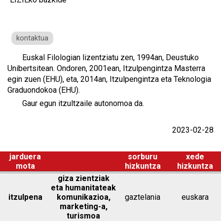
kontaktua
Euskal Filologian lizentziatu zen, 1994an, Deustuko
Unibertsitean. Ondoren, 2001ean, Itzulpengintza Masterra
egin zuen (EHU), eta, 2014an, Itzulpengintza eta Teknologia
Graduondokoa (EHU).
Gaur egun itzultzaile autonomoa da.
2023-02-28
jarduera
sorburu
xede
mota
hizkuntza
hizkuntza
giza zientziak
eta humanitateak
itzulpena
komunikazioa,
gaztelania
euskara
marketing-a,
turismoa