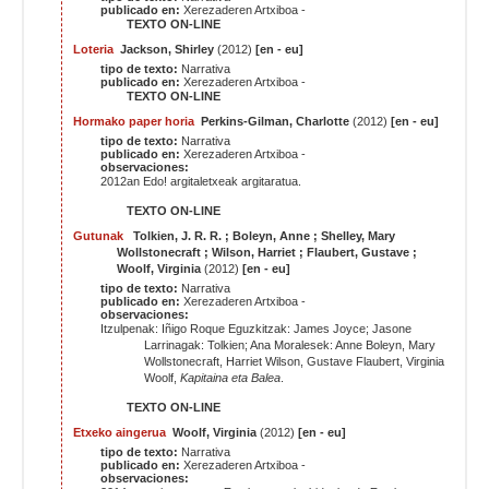
publicado en:
Xerezaderen Artxiboa -
TEXTO ON-LINE
Loteria
Jackson, Shirley
(2012)
[en - eu]
tipo de texto:
Narrativa
publicado en:
Xerezaderen Artxiboa -
TEXTO ON-LINE
Hormako paper horia
Perkins-Gilman, Charlotte
(2012)
[en - eu]
tipo de texto:
Narrativa
publicado en:
Xerezaderen Artxiboa -
observaciones:
2012an Edo! argitaletxeak argitaratua.
TEXTO ON-LINE
Gutunak
Tolkien, J. R. R. ; Boleyn, Anne ; Shelley, Mary
Wollstonecraft ; Wilson, Harriet ; Flaubert, Gustave ;
Woolf, Virginia
(2012)
[en - eu]
tipo de texto:
Narrativa
publicado en:
Xerezaderen Artxiboa -
observaciones:
Itzulpenak: Iñigo Roque Eguzkitzak: James Joyce; Jasone
Larrinagak: Tolkien; Ana Moralesek: Anne Boleyn, Mary
Wollstonecraft, Harriet Wilson, Gustave Flaubert, Virginia
Woolf,
Kapitaina eta Balea
.
TEXTO ON-LINE
Etxeko aingerua
Woolf, Virginia
(2012)
[en - eu]
tipo de texto:
Narrativa
publicado en:
Xerezaderen Artxiboa -
observaciones: