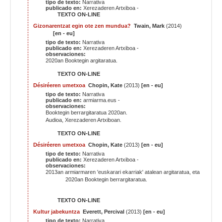
tipo de texto:
Narrativa
publicado en:
Xerezaderen Artxiboa -
TEXTO ON-LINE
Gizonarentzat egin ote zen mundua?
Twain, Mark
(2014)
[en - eu]
tipo de texto:
Narrativa
publicado en:
Xerezaderen Artxiboa -
observaciones:
2020an Booktegin argitaratua.
TEXTO ON-LINE
Désiréeren umetxoa
Chopin, Kate
(2013)
[en - eu]
tipo de texto:
Narrativa
publicado en:
armiarma.eus -
observaciones:
Booktegin berrargitaratua 2020an.
Audioa
, Xerezaderen Artxiboan.
TEXTO ON-LINE
Désiréeren umetxoa
Chopin, Kate
(2013)
[en - eu]
tipo de texto:
Narrativa
publicado en:
Xerezaderen Artxiboa -
observaciones:
2013an armiarmaren 'euskarari ekarriak' atalean argitaratua, eta
2020an Booktegin berrargitaratua.
TEXTO ON-LINE
Kultur jabekuntza
Everett, Percival
(2013)
[en - eu]
tipo de texto:
Narrativa