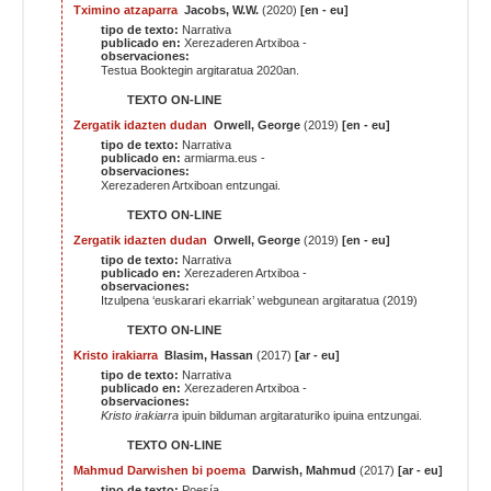
Tximino atzaparra
Jacobs, W.W.
(2020)
[en - eu]
tipo de texto:
Narrativa
publicado en:
Xerezaderen Artxiboa -
observaciones:
Testua Booktegin argitaratua 2020an.
TEXTO ON-LINE
Zergatik idazten dudan
Orwell, George
(2019)
[en - eu]
tipo de texto:
Narrativa
publicado en:
armiarma.eus -
observaciones:
Xerezaderen Artxiboan
entzungai
.
TEXTO ON-LINE
Zergatik idazten dudan
Orwell, George
(2019)
[en - eu]
tipo de texto:
Narrativa
publicado en:
Xerezaderen Artxiboa -
observaciones:
Itzulpena
‘euskarari ekarriak’ webgunean argitaratua (2019)
TEXTO ON-LINE
Kristo irakiarra
Blasim, Hassan
(2017)
[ar - eu]
tipo de texto:
Narrativa
publicado en:
Xerezaderen Artxiboa -
observaciones:
Kristo irakiarra
ipuin bilduman argitaraturiko ipuina entzungai.
TEXTO ON-LINE
Mahmud Darwishen bi poema
Darwish, Mahmud
(2017)
[ar - eu]
tipo de texto:
Poesía