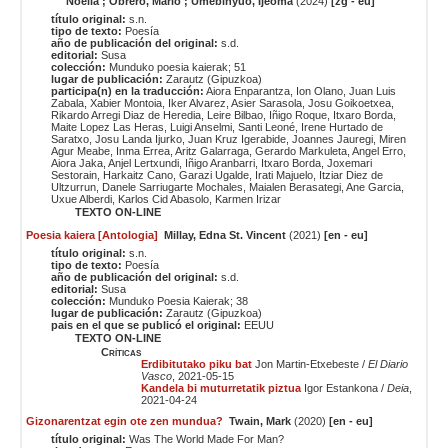
Noelia ; Obrero, Mario ; Umebinyuo, Ijeoma
(2024)
[zg - eu]
título original:
s.n.
tipo de texto:
Poesía
año de publicación del original:
s.d.
editorial:
Susa
colección:
Munduko poesia kaierak; 51
lugar de publicación:
Zarautz (Gipuzkoa)
participa(n) en la traducción:
Aiora Enparantza
,
Ion Olano
,
Juan Luis
Zabala
,
Xabier Montoia
,
Iker Alvarez
,
Asier Sarasola
,
Josu Goikoetxea
,
Rikardo Arregi Diaz de Heredia
,
Leire Bilbao
,
Iñigo Roque
,
Itxaro Borda
,
Maite Lopez Las Heras
,
Luigi Anselmi
,
Santi Leoné
,
Irene Hurtado de
Saratxo
,
Josu Landa Ijurko
,
Juan Kruz Igerabide
,
Joannes Jauregi
,
Miren
Agur Meabe
,
Inma Errea
,
Aritz Galarraga
,
Gerardo Markuleta
,
Angel Erro
,
Aiora Jaka
,
Anjel Lertxundi
,
Iñigo Aranbarri
,
Itxaro Borda
,
Joxemari
Sestorain
,
Harkaitz Cano
,
Garazi Ugalde
,
Irati Majuelo
,
Itziar Diez de
Ultzurrun
,
Danele Sarriugarte Mochales
,
Maialen Berasategi
,
Ane Garcia
,
Uxue Alberdi
,
Karlos Cid Abasolo
,
Karmen Irizar
TEXTO ON-LINE
Poesia kaiera [Antologia]
Millay, Edna St. Vincent
(2021)
[en - eu]
título original:
s.n.
tipo de texto:
Poesía
año de publicación del original:
s.d.
editorial:
Susa
colección:
Munduko Poesia Kaierak; 38
lugar de publicación:
Zarautz (Gipuzkoa)
pais en el que se publicó el original:
EEUU
TEXTO ON-LINE
Críticas
Erdibitutako piku bat
Jon Martin-Etxebeste /
El Diario
Vasco
, 2021-05-15
Kandela bi muturretatik piztua
Igor Estankona /
Deia
,
2021-04-24
Gizonarentzat egin ote zen mundua?
Twain, Mark
(2020)
[en - eu]
título original:
Was The World Made For Man?