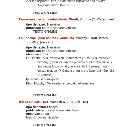
2014an argitaratu zen,
Emakumeen
lanbideak edo Etxeko
Aingerua hiltzea
liburua.
TEXTO ON-LINE
Emakumeen estatus intelektuala
Woolf, Virginia
(2012)
[en - eu]
tipo de texto:
Narrativa
publicado en:
Xerezaderen Artxiboa -
TEXTO ON-LINE
Lau poema, ipuin bat eta elkarrizketa
Murphy, Elliott James
(2012)
[en - eu]
tipo de texto:
Narrativa
publicado en:
Xerezaderen Artxiboa -
observaciones:
Lau kantu: Elvis Presleyren urtebetzean [= On Elvis Presley’s
birthday] ; Inoiz ez dakizu geroak zer ekarriko dizun [=
You never know what you are in for] ; Luzera, motz
geratu nintzen [= Caught short in the long run] ; Ophelia
[= Ophelia].
Ipuin bat: General gorria.
Elliott Murphyk Xerezaderi emandako elkarrizketa.
TEXTO ON-LINE
Botoa eta bala (1/2)
Malcolm X
(2011)
[en - eu]
tipo de texto:
Ensayo
publicado en:
Xerezaderen Artxiboa -
observaciones:
Malcolm X-ren hitzaldia.
TEXTO ON-LINE