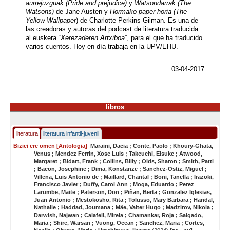
aurrejuzguak (Pride and prejudice)
y
Watsondarrak (The
Watsons)
de Jane Austen y
Hormako paper horia (The
Yellow Wallpaper
) de Charlotte Perkins-Gilman. Es una de
las creadoras y autoras del podcast de literatura traducida
al euskera “
Xerezaderen Artxiboa
”, para el que ha traducido
varios cuentos. Hoy en día trabaja en la UPV/EHU.
03-04-2017
libros
literatura
literatura infantil-juvenil
Biziei ere omen [Antologia]
Maraini, Dacia ; Conte, Paolo ; Khoury-Ghata,
Venus ; Mendez Ferrin, Xose Luis ; Takeuchi, Eisuke ; Atwood,
Margaret ; Bidart, Frank ; Collins, Billy ; Olds, Sharon ; Smith, Patti
; Bacon, Josephine ; Dima, Konstanze ; Sanchez-Ostiz, Miguel ;
Villena, Luis Antonio de ; Maillard, Chantal ; Boni, Tanella ; Irazoki,
Francisco Javier ; Duffy, Carol Ann ; Moga, Eduardo ; Perez
Larumbe, Maite ; Paterson, Don ; Piñan, Berta ; Gonzalez Iglesias,
Juan Antonio ; Mestokosho, Rita ; Tolusso, Mary Barbara ; Handal,
Nathalie ; Haddad, Joumana ; Mãe, Valter Hugo ; Madzirov, Nikola ;
Darwish, Najwan ; Calafell, Mireia ; Chamankar, Roja ; Salgado,
Maria ; Shire, Warsan ; Vuong, Ocean ; Sanchez, Maria ; Cortes,