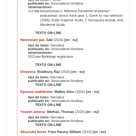
publicado en:
Xerezaderen Artxiboa -
observaciones:
«Ur bila basamortuan [+ Mahmud Darwishen bi poema»
podcastean, bonus track gisa: 1. Ezerk ez nau betetzen
(2006), Koldo Izagirrek itzulia. 2. Kamasutra lezioak, Ana
Moralesek itzulia.
TEXTO ON-LINE
Nemesisen jaia
Saki
(2016)
[en - eu]
tipo de texto:
Narrativa
publicado en:
Xerezaderen Artxiboa -
observaciones:
2021ean Booktegin argitaratua
TEXTO ON-LINE
Oinezkoa
Bradbury, Ray
(2016)
[en - eu]
tipo de texto:
Narrativa
publicado en:
Xerezaderen Artxiboa -
TEXTO ON-LINE
Egunero erabiltzeko
Walker, Alice
(2015)
[en - eu]
tipo de texto:
Narrativa
publicado en:
Xerezaderen Artxiboa -
TEXTO ON-LINE
Ymaren ametsa
Meehan, Thomas
(2015)
[en - eu]
tipo de texto:
Narrativa
publicado en:
Xerezaderen Artxiboa -
TEXTO ON-LINE
Abuztuko beroa
Fryer Harvey, William
(2014)
[en - eu]