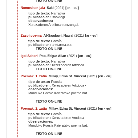
TEXTO ON-LINE
Nemesisen jaia
Saki
(2021)
[en - eu]
tipo de texto:
Narrativa
publicado en:
Booktegi -
observaciones:
Xerezaderen Artxiboan
entzungai
.
Zazpi poema
Al-Saadawi, Nawal
(2021)
[ar - eu]
tipo de texto:
Poesía
publicado en:
armiarma.eus -
TEXTO ON-LINE
Igel Saltari
Poe, Edgar Allan
(2021)
[en - eu]
tipo de texto:
Narrativa
publicado en:
Xerezaderen Artxiboa -
TEXTO ON-LINE
Poemak. 1. zatia
Millay, Edna St. Vincent
(2021)
[en - eu]
tipo de texto:
Poesía
publicado en:
Xerezaderen Artxiboa -
observaciones:
Munduko Poesia Kaieratako poema bat.
TEXTO ON-LINE
Poemak. 2. zatia
Millay, Edna St. Vincent
(2021)
[en - eu]
tipo de texto:
Poesía
publicado en:
Xerezaderen Artxiboa -
observaciones:
Munduko Poesia Kaieratako poema bat.
TEXTO ON-LINE