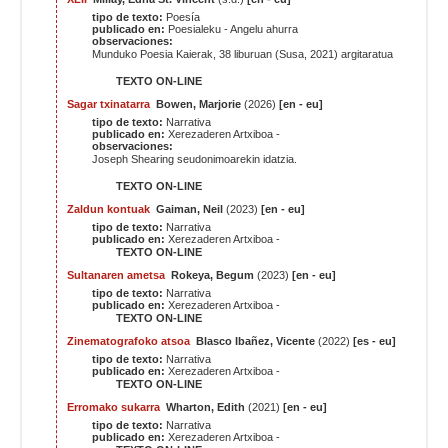
tipo de texto:
Poesía
publicado en:
Poesialeku - Angelu ahurra
observaciones:
Munduko Poesia Kaierak, 38
liburuan (Susa, 2021) argitaratua
TEXTO ON-LINE
Sagar txinatarra
Bowen, Marjorie
(2026)
[en - eu]
tipo de texto:
Narrativa
publicado en:
Xerezaderen Artxiboa -
observaciones:
Joseph Shearing seudonimoarekin idatzia.
TEXTO ON-LINE
Zaldun kontuak
Gaiman, Neil
(2023)
[en - eu]
tipo de texto:
Narrativa
publicado en:
Xerezaderen Artxiboa -
TEXTO ON-LINE
Sultanaren ametsa
Rokeya, Begum
(2023)
[en - eu]
tipo de texto:
Narrativa
publicado en:
Xerezaderen Artxiboa -
TEXTO ON-LINE
Zinematografoko atsoa
Blasco Ibañez, Vicente
(2022)
[es - eu]
tipo de texto:
Narrativa
publicado en:
Xerezaderen Artxiboa -
TEXTO ON-LINE
Erromako sukarra
Wharton, Edith
(2021)
[en - eu]
tipo de texto:
Narrativa
publicado en:
Xerezaderen Artxiboa -