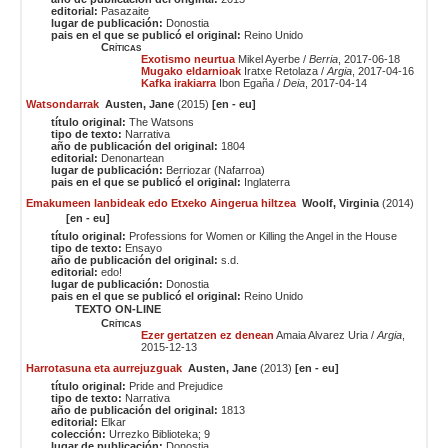
editorial:
Pasazaite
lugar de publicación:
Donostia
pais en el que se publicó el original:
Reino Unido
Críticas
Exotismo neurtua
Mikel Ayerbe /
Berria
, 2017-06-18
Mugako eldarnioak
Iratxe Retolaza /
Argia
, 2017-04-16
Kafka irakiarra
Ibon Egaña /
Deia
, 2017-04-14
Watsondarrak
Austen, Jane
(2015)
[en - eu]
título original:
The Watsons
tipo de texto:
Narrativa
año de publicación del original:
1804
editorial:
Denonartean
lugar de publicación:
Berriozar (Nafarroa)
pais en el que se publicó el original:
Inglaterra
Emakumeen lanbideak edo Etxeko Aingerua hiltzea
Woolf, Virginia
(2014)
[en - eu]
título original:
Professions for Women or Killing the Angel in the House
tipo de texto:
Ensayo
año de publicación del original:
s.d.
editorial:
edo!
lugar de publicación:
Donostia
pais en el que se publicó el original:
Reino Unido
TEXTO ON-LINE
Críticas
Ezer gertatzen ez denean
Amaia Alvarez Uria /
Argia
,
2015-12-13
Harrotasuna eta aurrejuzguak
Austen, Jane
(2013)
[en - eu]
título original:
Pride and Prejudice
tipo de texto:
Narrativa
año de publicación del original:
1813
editorial:
Elkar
colección:
Urrezko Biblioteka; 9
lugar de publicación:
Donostia