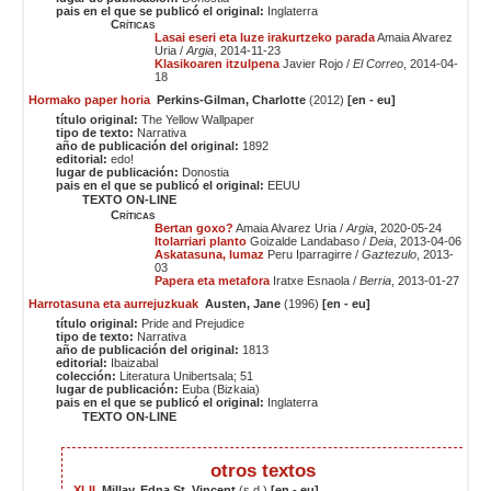
pais en el que se publicó el original:
Inglaterra
Críticas
Lasai eseri eta luze irakurtzeko parada
Amaia Alvarez
Uria /
Argia
, 2014-11-23
Klasikoaren itzulpena
Javier Rojo /
El Correo
, 2014-04-
18
Hormako paper horia
Perkins-Gilman, Charlotte
(2012)
[en - eu]
título original:
The Yellow Wallpaper
tipo de texto:
Narrativa
año de publicación del original:
1892
editorial:
edo!
lugar de publicación:
Donostia
pais en el que se publicó el original:
EEUU
TEXTO ON-LINE
Críticas
Bertan goxo?
Amaia Alvarez Uria /
Argia
, 2020-05-24
Itolarriari planto
Goizalde Landabaso /
Deia
, 2013-04-06
Askatasuna, lumaz
Peru Iparragirre /
Gaztezulo
, 2013-
03
Papera eta metafora
Iratxe Esnaola /
Berria
, 2013-01-27
Harrotasuna eta aurrejuzkuak
Austen, Jane
(1996)
[en - eu]
título original:
Pride and Prejudice
tipo de texto:
Narrativa
año de publicación del original:
1813
editorial:
Ibaizabal
colección:
Literatura Unibertsala; 51
lugar de publicación:
Euba (Bizkaia)
pais en el que se publicó el original:
Inglaterra
TEXTO ON-LINE
otros textos
XLII
Millay, Edna St. Vincent
(s.d.)
[en - eu]