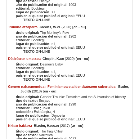
tipo de texto:
Ensayo
año de publicación del original:
1903
editorial:
Booktegi
lugar de publicación:
s.l.
pais en el que se publicó el original:
EEUU
TEXTO ON-LINE
Tximino atzaparra
Jacobs, W.W.
(2020)
[en - eu]
título original:
The Monkey's Paw
año de publicación del original:
1902
editorial:
Booktegi
lugar de publicación:
s.l.
pais en el que se publicó el original:
EEUU
TEXTO ON-LINE
Désiréeren umetxoa
Chopin, Kate
(2020)
[en - eu]
título original:
Desiree's Baby
editorial:
Booktegi
lugar de publicación:
s.l.
pais en el que se publicó el original:
EEUU
TEXTO ON-LINE
Genero nahasmendua : Feminismoa eta identitatearen subertsioa
Butler,
Judith
(2018)
[en - eu]
título original:
Gender Trouble: Feminism and the Subversion of Identity
tipo de texto:
Ensayo
año de publicación del original:
1990
editorial:
Elkar ; Jakin
colección:
Eskafandra, 4
lugar de publicación:
Donostia
pais en el que se publicó el original:
EEUU
Kristo irakiarra
Blasim, Hassan
(2017)
[ar - eu]
título original:
The Iraqi Crhist
tipo de texto:
Narrativa
año de publicación del original:
2013