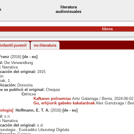
literatura
n
audiovisuales
libros
 infantil-juvenil
no-literatura
Franz
(2016)
[de - eu]
l:
Die Verwandlung
:
Narrativa
cación del original:
1915
in
ak, 1
licación:
Donostia
e se publicó el original:
Chequia
Críticas
Kafkaren polisemiaz
Aritz Galarraga /
Berria
, 2024-06-02
Gu, erlijiorik gabeko kakalardoak
Alex Gurrutxaga /
Ber
tologia]
Hoffmann, E. T. A.
(2016)
[de - eu]
l:
s.n.
:
Narrativa
cación del original:
s.d.
urutegia , Euskadiko Liburutegi Digitala