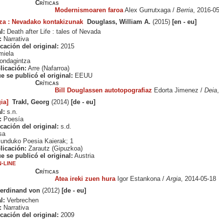
Críticas
Modernismoaren faroa
Alex Gurrutxaga /
Berria
, 2016-0
za : Nevadako kontakizunak
Douglass, William A.
(2015)
[en - eu]
l:
Death after Life : tales of Nevada
:
Narrativa
cación del original:
2015
iela
ndagintza
licación:
Arre (Nafarroa)
e se publicó el original:
EEUU
Críticas
Bill Douglassen autotopografiaz
Edorta Jimenez /
Deia
ia]
Trakl, Georg
(2014)
[de - eu]
l:
s.n.
:
Poesía
cación del original:
s.d.
sa
nduko Poesia Kaierak; 1
licación:
Zarautz (Gipuzkoa)
e se publicó el original:
Austria
-LINE
Críticas
Atea ireki zuen hura
Igor Estankona /
Argia
, 2014-05-18
Ferdinand von
(2012)
[de - eu]
l:
Verbrechen
:
Narrativa
cación del original:
2009