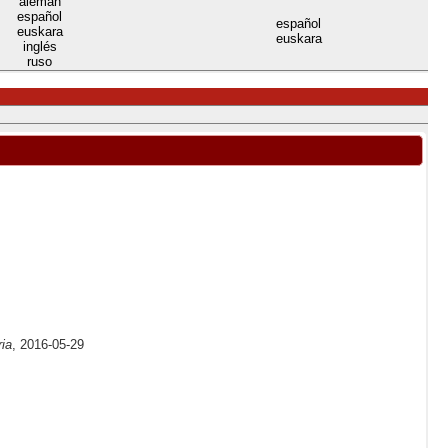
alemán
español
español
euskara
euskara
inglés
ruso
ria
, 2016-05-29