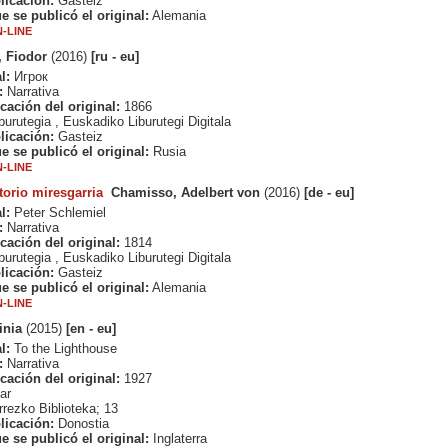
licación:
Gasteiz
e se publicó el original:
Alemania
-LINE
, Fiodor
(2016)
[ru - eu]
l:
Игрок
:
Narrativa
cación del original:
1866
urutegia , Euskadiko Liburutegi Digitala
licación:
Gasteiz
e se publicó el original:
Rusia
-LINE
torio miresgarria
Chamisso, Adelbert von
(2016)
[de - eu]
l:
Peter Schlemiel
:
Narrativa
cación del original:
1814
urutegia , Euskadiko Liburutegi Digitala
licación:
Gasteiz
e se publicó el original:
Alemania
-LINE
inia
(2015)
[en - eu]
l:
To the Lighthouse
:
Narrativa
cación del original:
1927
ar
rezko Biblioteka; 13
licación:
Donostia
e se publicó el original:
Inglaterra