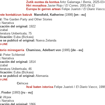
Zutik eustea da kontua
Aritz Galarraga /
Berria
, 2025-03-
Hiri mosaikoa
Javier Rojo /
El Correo
, 2001-06-12
Europa bi gerren artean
Felipe Juaristi /
El Diario Vasco
este kontakizun batzuk
Mansfield, Katherine
(1998)
[en - eu]
l:
The Garden Party and Other Stories
:
Narrativa
cación del original:
1922
izabal
teratura Unibertsala; 75
licación:
Euba (Bizkaia)
e se publicó el original:
Nueva Zelanda
-LINE
torio miresgarria
Chamisso, Adelbert von
(1995)
[de - eu]
l:
Peter Schlemiel
:
Narrativa
cación del original:
1814
izabal
teratura Unibertsala; 46
licación:
Euba (Bizkaia)
e se publicó el original:
Alemania
-LINE
Críticas
Itzal baten istorioa
Felipe Juaristi /
El Diario Vasco
, 199
, Fiodor
(1993)
[ru - eu]
l:
Игрок
:
Narrativa
cación del original:
1866