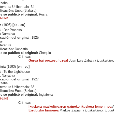
izabal
teratura Unibertsala; 34
licación:
Euba (Bizkaia)
e se publicó el original:
Rusia
-LINE
z
(1993)
[de - eu]
l:
Der Process
:
Narrativa
cación del original:
1925
ar
teratura
licación:
Donostia
e se publicó el original:
Chequia
Críticas
Gurea bai prozesu luzea!
Juan Luis Zabala /
Euskalduno
inia
(1993)
[en - eu]
l:
To the Lighthouse
:
Narrativa
cación del original:
1927
izabal
teratura Unibertsala; 33
licación:
Euba (Bizkaia)
e se publicó el original:
Inglaterra
-LINE
Críticas
Ikuskera maskulinoaren gaineko ikuskera femeninoa
A
Errubizko bisionea
Markos Zapiain /
Euskaldunon Egunk