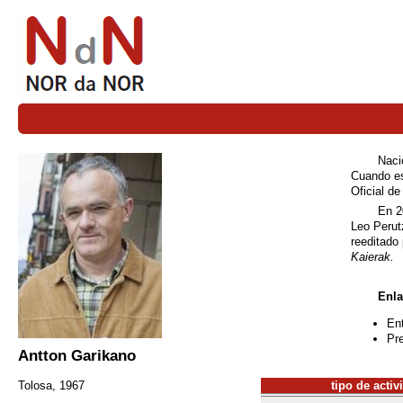
Naci
Cuando es
Oficial d
En 2
Leo Perut
reeditado
Kaierak.
Enla
Ent
Pre
Antton Garikano
tipo de activ
Tolosa, 1967