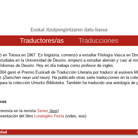
Traductores/as
Traducciones
ó en Tolosa en 1967. Es lingüista; comenzó a estudiar Filología Vasca en Dono
tudiaba en la Universidad de Deusto, empezó a estudiar alemán y casi al m
e Idiomas de Deusto. Hoy en día trabaja como profesor de inglés.
004 ganó el Premio Euskadi de Traducción Literaria por traducir al euskera
Mi
z (
Zwischen neun und neun)
. Ha publicado otras siete traducciones en la col
 para la colección
Urrezko Biblioteka.
También ha traducido una antología de 
ces
revista en la revista
Senez
(eus)
sentación del libro
Lorategiko Festa
(video, eus)
idad