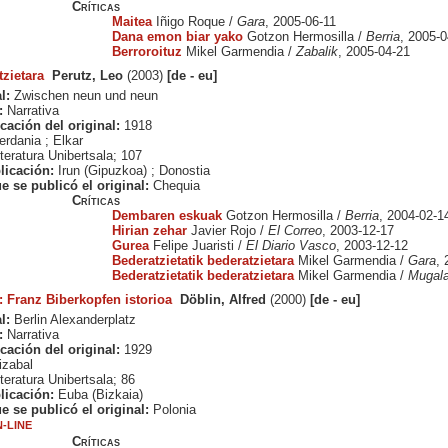
Críticas
Maitea
Iñigo Roque /
Gara
, 2005-06-11
Dana emon biar yako
Gotzon Hermosilla /
Berria
, 2005-0
Berroroituz
Mikel Garmendia /
Zabalik
, 2005-04-21
tzietara
Perutz, Leo
(2003)
[de - eu]
l:
Zwischen neun und neun
:
Narrativa
cación del original:
1918
erdania ; Elkar
teratura Unibertsala; 107
licación:
Irun (Gipuzkoa) ; Donostia
e se publicó el original:
Chequia
Críticas
Dembaren eskuak
Gotzon Hermosilla /
Berria
, 2004-02-1
Hirian zehar
Javier Rojo /
El Correo
, 2003-12-17
Gurea
Felipe Juaristi /
El Diario Vasco
, 2003-12-12
Bederatzietatik bederatzietara
Mikel Garmendia /
Gara
, 
Bederatzietatik bederatzietara
Mikel Garmendia /
Mugala
: Franz Biberkopfen istorioa
Döblin, Alfred
(2000)
[de - eu]
l:
Berlin Alexanderplatz
:
Narrativa
cación del original:
1929
izabal
teratura Unibertsala; 86
licación:
Euba (Bizkaia)
e se publicó el original:
Polonia
-LINE
Críticas