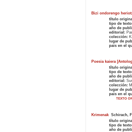
Bizi ondorengo heriot
título origina
tipo de texto
año de publi
editorial:
Pam
colección:
Ko
lugar de pub
pais en el qu
Poesia kaiera [Antolog
título origina
tipo de texto
año de publi
editorial:
Su
colección:
Mu
lugar de pub
pais en el qu
TEXTO ON
Krimenak
Schirach, 
título origina
tipo de texto
año de publi