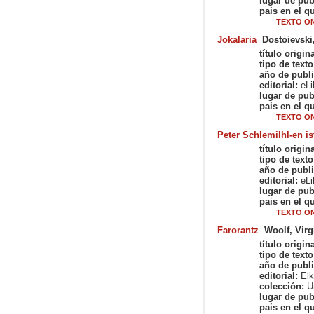
lugar de pub
pais en el qu
TEXTO ON
Jokalaria
Dostoievski
título origina
tipo de texto
año de publi
editorial:
eLib
lugar de pub
pais en el qu
TEXTO ON
Peter Schlemilhl-en is
título origina
tipo de texto
año de publi
editorial:
eLib
lugar de pub
pais en el qu
TEXTO ON
Farorantz
Woolf, Virg
título origina
tipo de texto
año de publi
editorial:
Elk
colección:
Ur
lugar de pub
pais en el qu