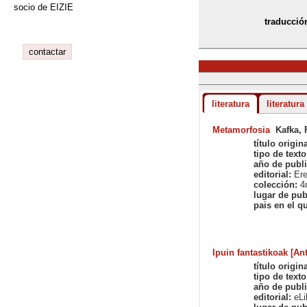
socio de EIZIE
traducció
contactar
literatura
literatura
Metamorfosia
Kafka, 
título origina
tipo de texto
año de publi
editorial:
Ere
colección:
4n
lugar de pub
pais en el qu
Ipuin fantastikoak [An
título origina
tipo de texto
año de publi
editorial:
eLib