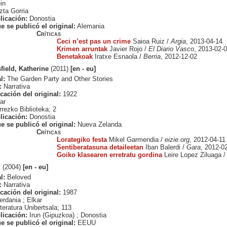
in
ta Gorria
licación:
Donostia
e se publicó el original:
Alemania
Críticas
Ceci n’est pas un crime
Saioa Ruiz /
Argia
, 2013-04-14
Krimen arruntak
Javier Rojo /
El Diario Vasco
, 2013-02-
Benetakoak
Iratxe Esnaola /
Berria
, 2012-12-02
field, Katherine
(2011)
[en - eu]
l:
The Garden Party and Other Stories
:
Narrativa
cación del original:
1922
ar
rezko Biblioteka; 2
licación:
Donostia
e se publicó el original:
Nueva Zelanda
Críticas
Lorategiko festa
Mikel Garmendia /
eizie.org
, 2012-04-11
Sentiberatasuna detaileetan
Iban Balerdi /
Gara
, 2012-0
Goiko klasearen erretratu gordina
Leire Lopez Ziluaga 
i
(2004)
[en - eu]
l:
Beloved
:
Narrativa
cación del original:
1987
erdania ; Elkar
teratura Unibertsala; 113
licación:
Irun (Gipuzkoa) ; Donostia
e se publicó el original:
EEUU