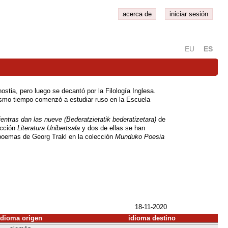
acerca de
iniciar sesión
EU
ES
stia, pero luego se decantó por la Filología Inglesa.
ismo tiempo comenzó a estudiar ruso en la Escuela
entras dan las nueve (Bederatzietatik bederatizetara)
de
ección
Literatura Unibertsala
y dos de ellas se han
poemas de Georg Trakl en la colección
Munduko Poesia
18-11-2020
idioma origen
idioma destino