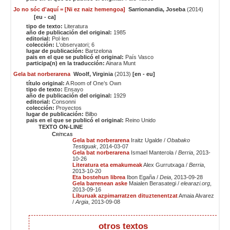
Jo no sóc d'aquí = [Ni ez naiz hemengoa]
Sarrionandia, Joseba
(2014)
[eu - ca]
tipo de texto:
Literatura
año de publicación del original:
1985
editorial:
Pol·len
colección:
L'observatori; 6
lugar de publicación:
Bartzelona
pais en el que se publicó el original:
País Vasco
participa(n) en la traducción:
Ainara Munt
Gela bat norberarena
Woolf, Virginia
(2013)
[en - eu]
título original:
A Room of One’s Own
tipo de texto:
Ensayo
año de publicación del original:
1929
editorial:
Consonni
colección:
Proyectos
lugar de publicación:
Bilbo
pais en el que se publicó el original:
Reino Unido
TEXTO ON-LINE
Críticas
Gela bat norberarena
Iraitz Ugalde /
Obabako
Testiguak
, 2014-03-07
Gela bat norberarena
Ismael Manterola /
Berria
, 2013-
10-26
Literatura eta emakumeak
Alex Gurrutxaga /
Berria
,
2013-10-20
Eta bostehun librea
Ibon Egaña /
Deia
, 2013-09-28
Gela barrenean aske
Maialen Berasategi /
elearazi.org
,
2013-09-16
Liburuak azpimarratzen dituztenentzat
Amaia Alvarez
/
Argia
, 2013-09-08
otros textos