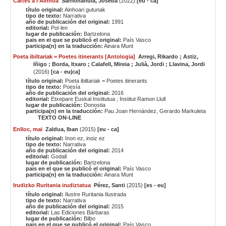
Cartes a l’Ainhoa
Sarrionandia, Joseba
(2022)
[eu - ca]
título original:
Ainhoari gutunak
tipo de texto:
Narrativa
año de publicación del original:
1991
editorial:
Pol·len
lugar de publicación:
Bartzelona
pais en el que se publicó el original:
País Vasco
participa(n) en la traducción:
Ainara Munt
Poeta ibiltariak = Poetes itinerants [Antologia]
Arregi, Rikardo ; Astiz,
Iñigo ; Borda, Itxaro ; Calafell, Mireia ; Julià, Jordi ; Llavina, Jordi
(2016)
[ca - eu|ca]
título original:
Poeta ibiltariak = Poetes itinerants
tipo de texto:
Poesía
año de publicación del original:
2016
editorial:
Etxepare Euskal Institutua ; Institut Ramon Llull
lugar de publicación:
Donostia
participa(n) en la traducción:
Pau Joan Hernàndez
,
Gerardo Markuleta
TEXTO ON-LINE
Enlloc, mai
Zaldua, Iban
(2015)
[eu - ca]
título original:
Inon ez, inoiz ez
tipo de texto:
Narrativa
año de publicación del original:
2014
editorial:
Godall
lugar de publicación:
Bartzelona
pais en el que se publicó el original:
País Vasco
participa(n) en la traducción:
Ainara Munt
Irudizko Ruritania irudiztatua
Pérez, Santi
(2015)
[es - eu]
título original:
Ilustre Ruritania Ilustrada
tipo de texto:
Narrativa
año de publicación del original:
2015
editorial:
Las Ediciones Bárbaras
lugar de publicación:
Bilbo
pais en el que se publicó el original:
País Vasco