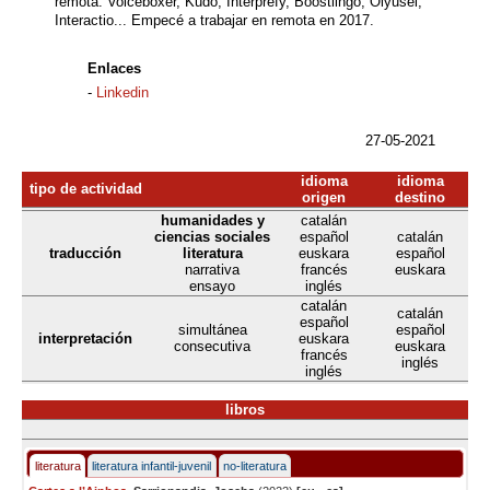
remota: Voiceboxer, Kudo, Interprefy, Boostlingo, Olyusei,
Interactio... Empecé a trabajar en remota en 2017.
Enlaces
-
Linkedin
27-05-2021
idioma
idioma
tipo de actividad
origen
destino
humanidades y
catalán
ciencias sociales
español
catalán
traducción
literatura
euskara
español
narrativa
francés
euskara
ensayo
inglés
catalán
catalán
español
simultánea
español
interpretación
euskara
consecutiva
euskara
francés
inglés
inglés
libros
literatura
literatura infantil-juvenil
no-literatura