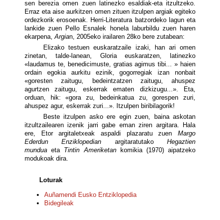
sen berezia omen zuen latinezko esaldiak-eta itzultzeko.
Erraz eta aise aurkitzen omen zituen itzulpen argiak egiteko
ordezkorik erosoenak. Herri-Literatura batzordeko lagun eta
lankide zuen Pello Esnalek honela laburbildu zuen haren
ekarpena,
Argia
n, 2005eko irailaren 28ko bere zutabean:
Elizako testuen euskaratzaile izaki, han ari omen
zinetan, talde-lanean, Gloria euskaratzen, latinezko
«laudamus te, benedicimuste, gratias agimus tibi... » haien
ordain egokia aurkitu ezinik, gogorregiak izan nonbait
«goresten zaitugu, bedeintzatzen zaitugu, ahuspez
agurtzen zaitugu, eskerrak ematen dizkizugu...». Eta,
orduan, hik: «gora zu, bedeinkatua zu, gorespen zuri,
ahuspez agur, eskerrak zuri...». Itzulpen biribilagorik!
Beste itzulpen asko ere egin zuen, baina askotan
itzultzailearen izenik jarri gabe eman ziren argitara. Hala
ere, Etor argitaletxeak aspaldi plazaratu zuen
Margo
Ederdun Enziklopedian
argitaratutako
Hegaztien
mundua
eta
Tintin Ameriketan
komikia (1970) aipatzeko
modukoak dira.
Loturak
Auñamendi Eusko Entziklopedia
Bidegileak