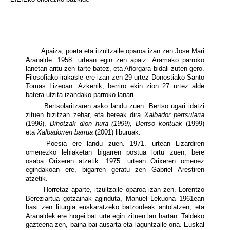
Apaiza, poeta eta itzultzaile oparoa izan zen Jose Mari
Aranalde. 1958. urtean egin zen apaiz. Aramako parroko
lanetan aritu zen tarte batez, eta Añorgara bidali zuten gero.
Filosofiako irakasle ere izan zen 29 urtez Donostiako Santo
Tomas Lizeoan. Azkenik, berriro ekin zion 27 urtez alde
batera utzita izandako parroko lanari.
Bertsolaritzaren asko landu zuen. Bertso ugari idatzi
zituen bizitzan zehar, eta bereak dira
Xalbador pertsularia
(1996),
Bihotzak dion hura (1999), Bertso kontuak
(1999)
eta
Xalbadorren barrua
(2001) liburuak.
Poesia ere landu zuen. 1971. urtean Lizardiren
omenezko lehiaketan bigarren postua lortu zuen, bere
osaba Orixeren atzetik. 1975. urtean Orixeren omenez
egindakoan ere, bigarren geratu zen Gabriel Arestiren
atzetik.
Horretaz aparte, itzultzaile oparoa izan zen. Lorentzo
Bereziartua gotzainak aginduta, Manuel Lekuona 1961ean
hasi zen liturgia euskaratzeko batzordeak antolatzen, eta
Aranaldek ere hogei bat urte egin zituen lan hartan. Taldeko
gazteena zen, baina bai ausarta eta laguntzaile ona. Euskal