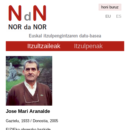
honi buruz
EU
ES
Itzultzaileak
Itzulpenak
Jose Mari Aranalde
Gaztelu, 1933 / Donostia, 2005
EIZIEko ohorezko bazkide