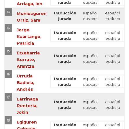
jurada
euskara
euskara
Arriaga, Ion
13
traducción
español
español
Muniozguren
jurada
euskara
euskara
Ortiz, Sara
14
Jorge
traducción
español
español
Kuartango,
jurada
euskara
euskara
Patricia
15
Etxebarria
traducción
español
español
Iturrate,
jurada
euskara
euskara
Arantza
16
Urrutia
traducción
español
español
Badiola,
jurada
euskara
euskara
Andrés
17
Larrinaga
traducción
español
español
Renteria,
jurada
euskara
euskara
Jokin
18
Egiguren
traducción
español
español
Golmaio,