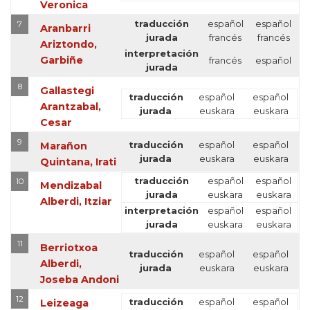
Veronica
traducción
español
español
7
Aranbarri
jurada
francés
francés
Ariztondo,
interpretación
Garbiñe
francés
español
jurada
8
Gallastegi
traducción
español
español
Arantzabal,
jurada
euskara
euskara
Cesar
9
traducción
español
español
Marañon
jurada
euskara
euskara
Quintana, Irati
traducción
español
español
10
Mendizabal
jurada
euskara
euskara
Alberdi, Itziar
interpretación
español
español
jurada
euskara
euskara
11
Berriotxoa
traducción
español
español
Alberdi,
jurada
euskara
euskara
Joseba Andoni
12
traducción
español
español
Leizeaga