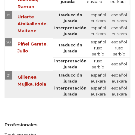
jurada
euskara
euskara
Ramon
traducción
español
español
19
Uriarte
jurada
euskara
euskara
Atxikallende,
interpretación
español
español
Maitane
jurada
euskara
euskara
español
español
20
Piñel Garate,
traducción
ruso
ruso
Julio
jurada
serbio
serbio
interpretación
ruso
español
jurada
serbio
traducción
español
español
21
Gillenea
jurada
euskara
euskara
Mujika, Idoia
interpretación
español
español
jurada
euskara
euskara
Profesionales