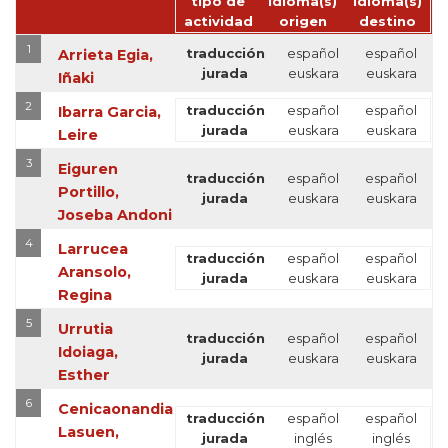
tipo de
idioma(s)
idioma(s)
actividad
origen
destino
1
traducción
español
español
Arrieta Egia,
jurada
euskara
euskara
Iñaki
2
traducción
español
español
Ibarra Garcia,
jurada
euskara
euskara
Leire
3
Eiguren
traducción
español
español
Portillo,
jurada
euskara
euskara
Joseba Andoni
4
Larrucea
traducción
español
español
Aransolo,
jurada
euskara
euskara
Regina
5
Urrutia
traducción
español
español
Idoiaga,
jurada
euskara
euskara
Esther
6
Cenicaonandia
traducción
español
español
Lasuen,
jurada
inglés
inglés