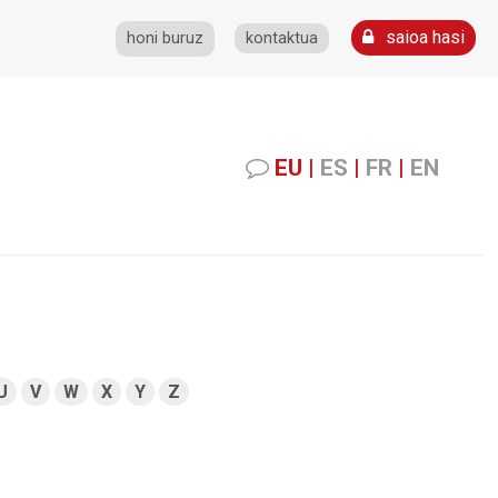
saioa hasi
honi buruz
kontaktua
EU
|
ES
|
FR
|
EN
U
V
W
X
Y
Z