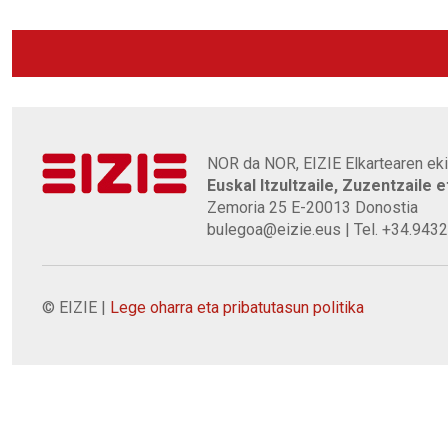
NOR da NOR, EIZIE Elkartearen eki
Euskal Itzultzaile, Zuzentzaile 
Zemoria 25 E-20013 Donostia
bulegoa@eizie.eus | Tel. +34.943
© EIZIE |
Lege oharra eta pribatutasun politika