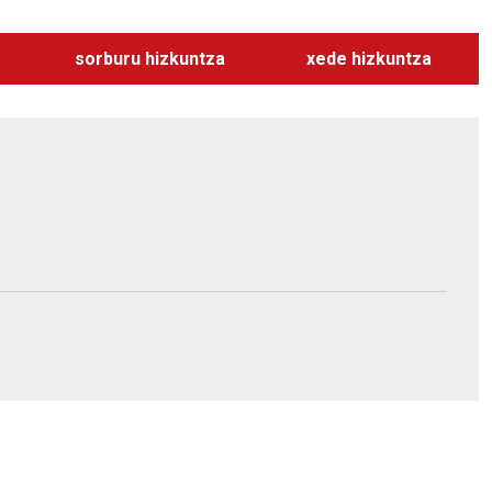
sorburu hizkuntza
xede hizkuntza