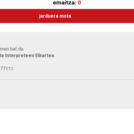
emaitza:
0
jarduera mota
men bat da.
eta Interpreteen Elkartea
277111