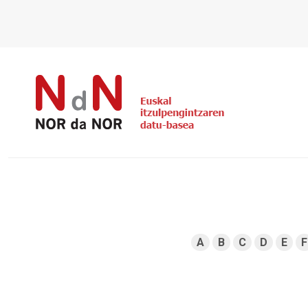
A
B
C
D
E
F