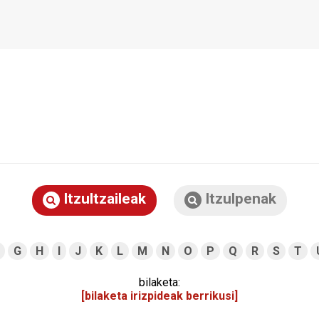
Itzultzaileak
Itzulpenak
G
H
I
J
K
L
M
N
O
P
Q
R
S
T
bilaketa:
[bilaketa irizpideak berrikusi]