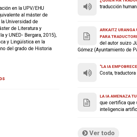
traducción human
tación en la UPV/EHU
quivalente al máster de
 la Universidad de
ster de Literatura y
ARKAITZ URANGA U
ola y UNED- Bergara, 2015),
PARA TRADUCTOR
ca y Lingüística en la
del autor suizo J
o del grado de Historia
Gómez (Ayuntamiento de P
"LA IA EMPOBREC
Costa, traductor
tos
LA IA AMENAZA TU
que certifica que
inteligencia artif
Ver todo