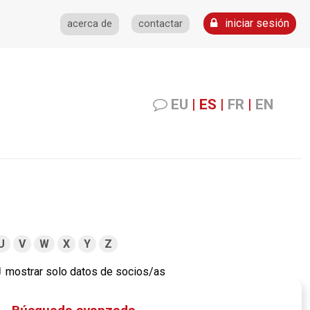
iniciar sesión
acerca de
contactar
EU
|
ES
|
FR
|
EN
U
V
W
X
Y
Z
mostrar solo datos de socios/as