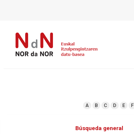
A
B
C
D
E
F
Búsqueda general