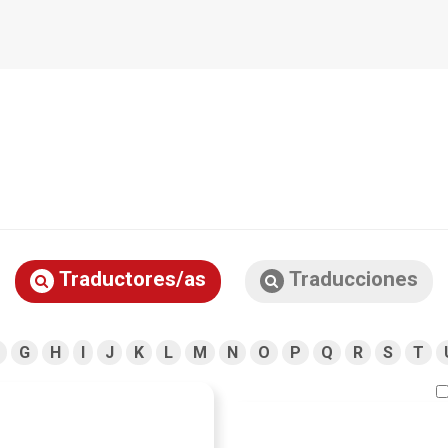
Traductores/as
Traducciones
G
H
I
J
K
L
M
N
O
P
Q
R
S
T