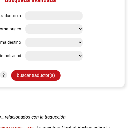
Búsqueda avanzada
traductor/a
ioma origen
oma destino
de actividad
?
s… relacionados con la traducción.
. La escritora Najat el Hachmi sobre la
IDO LO QUE LEES?