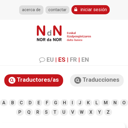
iniciar sesión
acerca de
contactar
EU
|
ES
|
FR
|
EN
Traductores/as
Traducciones
A
B
C
D
E
F
G
H
I
J
K
L
M
N
O
P
Q
R
S
T
U
V
W
X
Y
Z