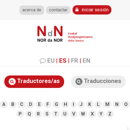
iniciar sesión
acerca de
contactar
EU
|
ES
|
FR
|
EN
Traductores/as
Traducciones
A
B
C
D
E
F
G
H
I
J
K
L
M
N
O
P
Q
R
S
T
U
V
W
X
Y
Z