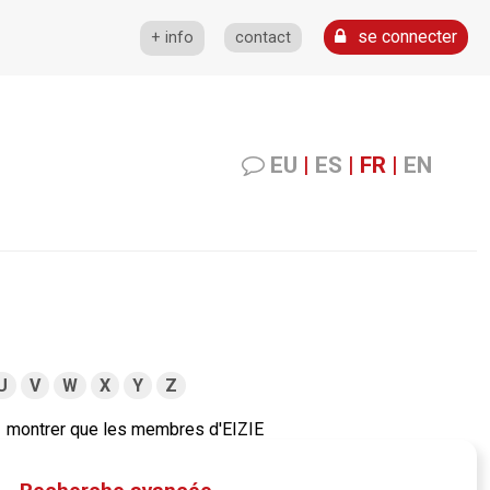
se connecter
+ info
contact
EU
|
ES
|
FR
|
EN
U
V
W
X
Y
Z
montrer que les membres d'EIZIE