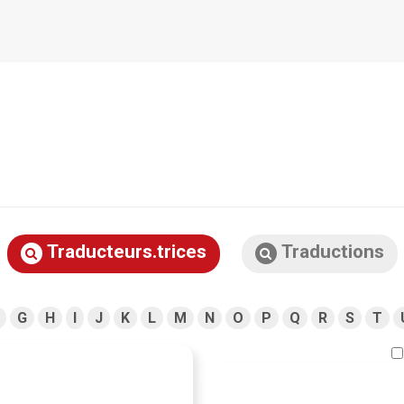
Traducteurs.trices
Traductions
G
H
I
J
K
L
M
N
O
P
Q
R
S
T