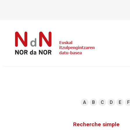
A
B
C
D
E
F
Recherche simple